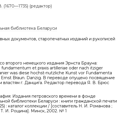
В. (1670—1735) (редактор)
ьная библиотека Беларуси
вных документов, старопечатных изданий и рукописей
со второго немецкого издания Эрнста Брауна:
fundamentum et praxis artilleriae oder nach itziger
nier was diese hochst-nutzliche Kunst vor Fundamenta
n Ernst Braun. Danzig. В переводе опущено посвящение
 властям г. Данцига. Редактор перевода Я. В. Брюс
афия: Издания петровского времени в фонде
ьной библиотеки Беларуси : книги гражданской печати
5) : каталог коллекции / [составитель Н. И. Романова ;
Т. И. Рощина]. Минск, 2002. № 1