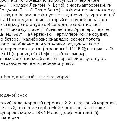
фронтиспис, большинство рисунков и чертежей
ны Николаем Лангом (N. Lang), а часть автором книги
рауном (E. H. C. Braun Sculp.). На фронтисписе наверху
латах, по бокам две фигуры с надписями "узирателство"
ть". Посередине воин, который из орудий поражает
хся внизу листа турок. В середине фронтисписа
но: "Новая фундамент Умышленнем Артелерия ернес
анец 1687". На чертежах ― артиллерийские орудия,
о батареи, калибровка снарядов, расчет полета
 приспособление для установки орудий на лафет.
а дереве: концовки (страницы 3, 141, 196); инициалы: О
 3), П (страница 4). Дефектный экземпляр:
анный фронтиспис, 6 листов чертежей отсутствуют.
е гравюры вклеены перевернутыми.
либрис
,
книжный знак (экслибрис)
водяной знак
еский коленкоровый переплет XIX в.: кожаный корешок,
апчатый, тиснение герба Мейендорфов на крышке, на
уперэкслибрис: 1862. Мейендорф. Бинтики (4).
 надорван