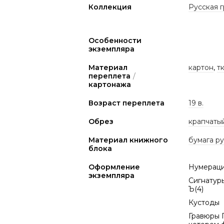
Коллекция
Русская 
Особенности
экземпляра
Материал
картон
,
т
переплета
/
картонажа
Возраст переплета
19 в.
Обрез
крапчаты
Материал книжного
бумага р
блока
Оформление
Нумерация
экземпляра
Сигнатуры 
Ъ(4)
Кустоды
Гравюры 