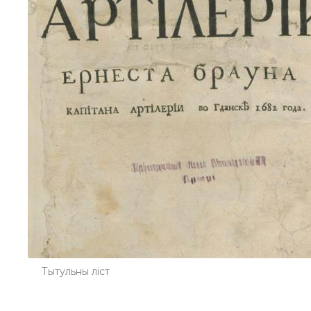
Тытульны ліст