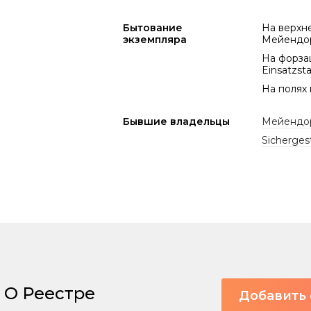
Бытование
На верхн
экземпляра
Мейендор
На форзац
Einsatzsta
На полях
Бывшие владельцы
Мейендо
Sichergest
О Реестре
Добавить 