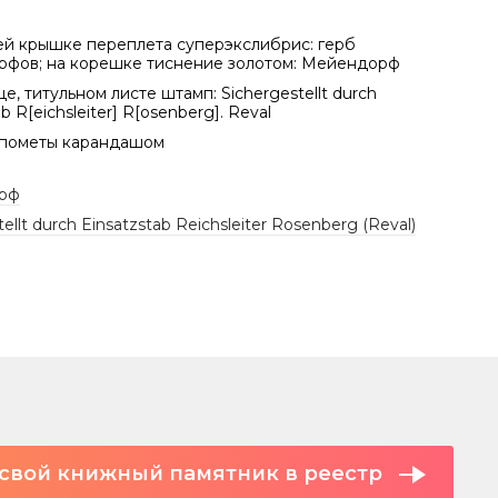
ей крышке переплета суперэкслибрис: герб
фов; на корешке тиснение золотом: Мейендорф
е, титульном листе штамп: Sichergestellt durch
b R[eichsleiter] R[osenberg]. Reval
 пометы карандашом
рф
ellt durch Einsatzstab Reichsleiter Rosenberg (Reval)
свой книжный памятник в реестр