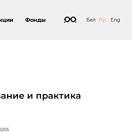
кции
Фонды
Бел
Рус
Eng
ание и практика
0205