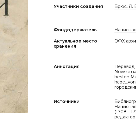
Участники создания
Брюс, Я. 
Фондодержатель
Национал
Актуальное место
ОФХ архи
хранения
Аннотация
Перевод 
Novissima 
besten Ma
habe...vo
городским
Источники
Библиогр
Национал
(1708―172
редактор 