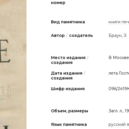
номер
Вид памятника
книги печа
Автор
/
создатель
Браун, Э. (
Место издания
/
В Москве
создания
Дата издания
/
лета Госп
создания
Шифр издания
096/2419
Объем, размеры
Загл. л., 
Язык памятника
русский 