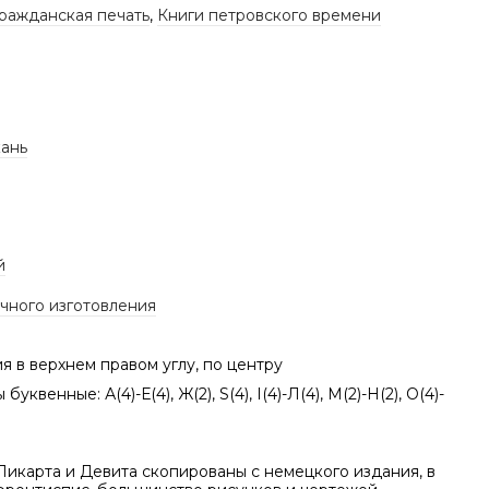
гражданская печать
,
Книги петровского времени
кань
й
учного изготовления
 в верхнем правом углу, по центру
буквенные: А(4)-Е(4), Ж(2), S(4), І(4)-Л(4), М(2)-Н(2), О(4)-
Пикарта и Девита скопированы с немецкого издания, в