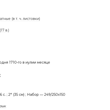
тные (в т. ч. листовки)
17 в.)
одня 1710-го в иулии месяце
К
196 с. ; 2° (35 см) ; Набор ― 249/250х150
язык