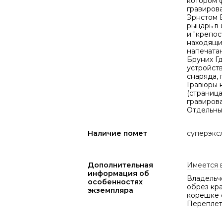
котором 
гравирова
Эрнстом Б
рыцарь в 
и "крепос
находящи
напечата
Бруних Гд
устройств
снаряда,
Гравюры н
(страница
гравиров
Отдельны
Наличие помет
суперэкс
Дополнительная
Имеется 
информация об
Владельч
особенностях
обрез кр
экземпляра
корешке с
Переплет