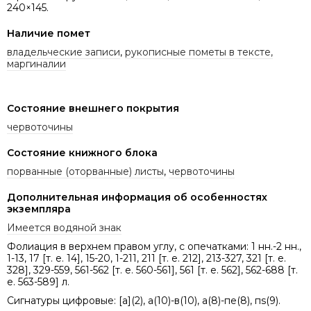
240×145.
Наличие помет
владельческие записи
,
рукописные пометы в тексте,
маргиналии
Состояние внешнего покрытия
червоточины
Состояние книжного блока
порванные (оторванные) листы
,
червоточины
Дополнительная информация об особенностях
экземпляра
Имеется водяной знак
Фолиация в верхнем правом углу, с опечатками: 1 нн.-2 нн.,
1-13, 17 [т. е. 14], 15-20, 1-211, 211 [т. е. 212], 213-327, 321 [т. е.
328], 329-559, 561-562 [т. е. 560-561], 561 [т. е. 562], 562-688 [т.
е. 563-589] л.
Сигнатуры цифровые: [а](2), а(10)-в(10), а(8)-пе(8), пs(9).