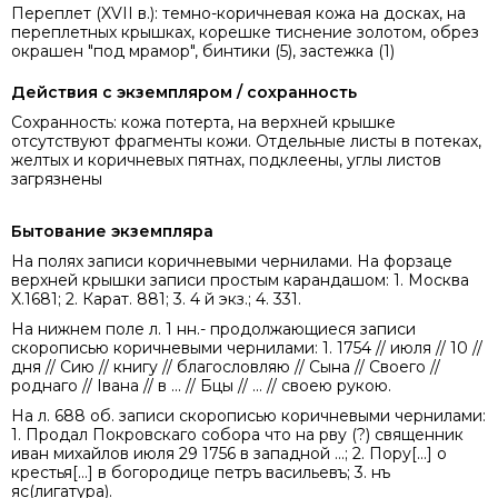
Переплет (XVII в.): темно-коричневая кожа на досках, на
переплетных крышках, корешке тиснение золотом, обрез
окрашен "под мрамор", бинтики (5), застежка (1)
Действия с экземпляром / сохранность
Сохранность: кожа потерта, на верхней крышке
отсутствуют фрагменты кожи. Отдельные листы в потеках,
желтых и коричневых пятнах, подклеены, углы листов
загрязнены
Бытование экземпляра
На полях записи коричневыми чернилами. На форзаце
верхней крышки записи простым карандашом: 1. Москва
X.1681; 2. Карат. 881; 3. 4 й экз.; 4. 331.
На нижнем поле л. 1 нн.- продолжающиеся записи
скорописью коричневыми чернилами: 1. 1754 // июля // 10 //
дня // Сию // книгу // благословляю // Сына // Своего //
роднаго // Івана // в ... // Бцы // ... // своею рукою.
На л. 688 об. записи скорописью коричневыми чернилами:
1. Продал Покровскаго собора что на рву (?) священник
иван михайлов июля 29 1756 в западной ...; 2. Пору[...] о
крестья[...] в богородице петръ васильевъ; 3. нъ
яс(лигатура).