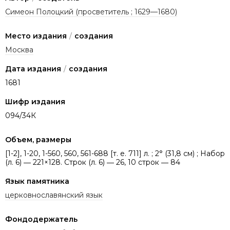
Симеон Полоцкий (просветитель ; 1629—1680)
Место издания
/
создания
Москва
Дата издания
/
создания
1681
Шифр издания
094/34К
Объем, размеры
[1-2], 1-20, 1-560, 560, 561-688 [т. е. 711] л. ; 2° (31,8 см) ; Набор
(л. 6) ― 221×128. Строк (л. 6) ― 26, 10 строк ― 84
Язык памятника
церковнославянский язык
Фондодержатель