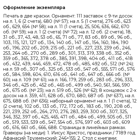
Оформление экземпляра
Печать в две краски. Орнамент: 111 заставок с 9-ти досок
на л. 1, 6 (2 счета), 680 (№ 57); на л. 5 (1 счета), 276 об., 623
об., 629, 654 (№ 58); на л. 11 (1 счета), 25, 506, 636, 662, 670
об. (№ 59); на л. 1 (2 счета) (№ 72); на л. 12 об. (2 счета), 18,
31 об., 37, 43, 48, 53 об., 65, 71 об., 77, 83 об., 89 об., 96 об.,
103, 115, 121, 127 об., 134, 140 об., 147 об., 154, 160, 184, 190
об., 196, 202 об., 209, 215 об., 221 об., 227, 233, 239 об., 246,
253, 264 об., 270 об., 289 об., 301, 313, 319, 338 об., 352 об.,
359 об., 365, 372, 378 об., 385, 391, 398, 404 об., 411 об., 418
об., 432, 439, 446, 459, 472, 478 об., 485, 492 об., 512 (№ 24);
на л. 59 об., 307 об., 325 об., 533 об., 547 об., 555, 571 об., 576
об., 584, 598, 604, 610, 616 об., 641 об., 647 об., 666 об. (№
60); на л. 109 (№ 61); на л. 166, 179, 259 об., 283 об., 296, 333,
346 об., 425 об., 452 об., 465 об., 499 об., 540, 561, 566, 590
об., 675 об. (№ 23); на л. 519 об., 526 (№ 62); 8 концовок с 2-х
досок на л. 359, 411, 628 об., 670, 680, 687 об. (№ 637), на л.
675, 688 об. (№ 636); наборный орнамент на л. 1 (1 счета), 12
(2 счета), 102 об., 133 об., 172, 172 об., 183 об., 190, 208 об.,
221, 239, 252 об., 264, 270, 276, 283, 259, 300 об., 307, 325,
346, 352, 397 об., 425, 465, 471 об., 484 об., 499, 505 об., 511
об., 519, 533, 539 об., 547, 554 об., 576, 597 об., 603 об., 609
об., 616, 661 об., 666, 688. Страницы в линейных рамках.
Гравюры (на меди): 1. Иисус Христос, праздники / 7189 год
Афанасий Трухменский; 246×155; 2. Стол с книгами;