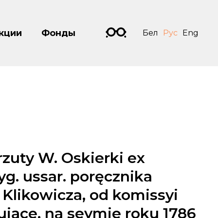
кции
Фонды
Бел
Рус
Eng
zuty W. Oskierki ex
. ussar. poręcznika
likowicza, od komissyi
uiące, na seymie roku 1786