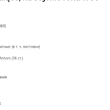
815
тные (в т. ч. листовки)
Antoni (18 ст.)
awie
К