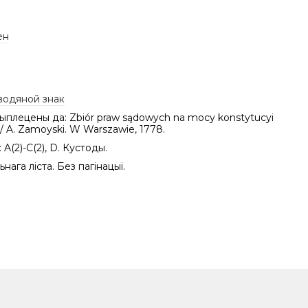
ен
водяной знак
рыплецены да: Zbiór praw sądowych na mocy konstytucyi
 / A. Zamoyski. W Warszawie, 1778.
 A(2)-C(2), D. Кустоды.
нага ліста. Без пагінацыі.