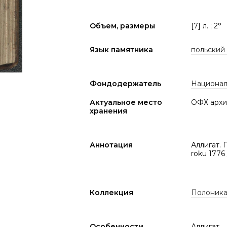
Объем, размеры
[7] л. ; 2°
Язык памятника
польский
Фондодержатель
Национал
Актуальное место
ОФХ архи
хранения
Аннотация
Аллигат. 
roku 1776
Коллекция
Полоник
Особенности
Аллигат