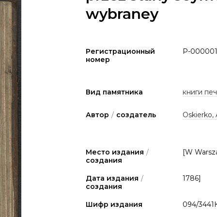
wybraney
Регистрационный
P-000001
номер
Вид памятника
книги печа
Автор
/
создатель
Oskierko, 
Место издания
/
[W Warsz
создания
Дата издания
/
1786]
создания
Шифр издания
094/3441