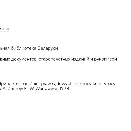
 язык
ьная библиотека Беларуси
вных документов, старопечатных изданий и рукописей
Приплетено к: Zbiór praw sądowych na mocy konstytucyi
 / A. Zamoyski. W Warszawie, 1778.
а