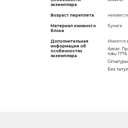
экземпляра
Возраст переплета
неизвест
Материал книжного
бумага
блока
Дополнительная
Имеется 
информация об
Алігат. П
особенностях
roku 1776
экземпляра
Сігнатуры:
Без тытуль