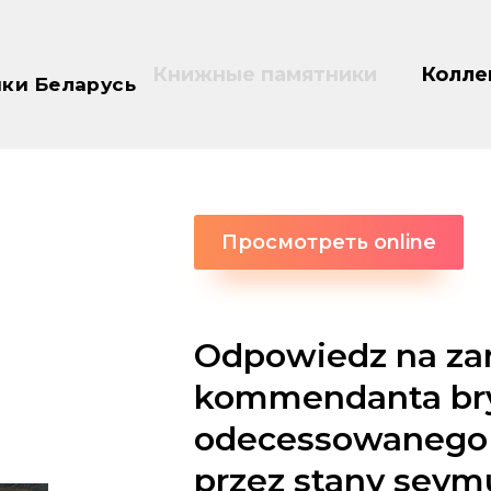
Книжные памятники
Колле
ки Беларусь
Просмотреть online
Odpowiedz na zar
kommendanta bryg
odecessowanego K
przez stany seym