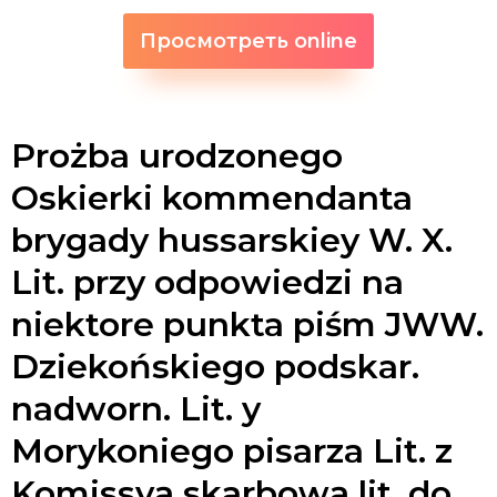
Просмотреть online
Prożba urodzonego
Oskierki kommendanta
brygady hussarskiey W. X.
Lit. przy odpowiedzi na
niektore punkta piśm JWW.
Dziekońskiego podskar.
nadworn. Lit. y
Morykoniego pisarza Lit. z
Komissyą skarbową lit. do