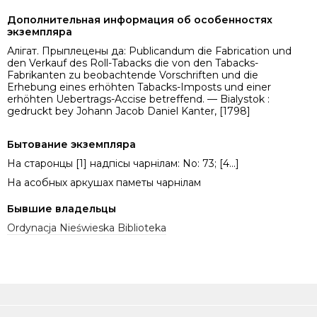
Дополнительная информация об особенностях
экземпляра
Алігат. Прыплецены да: Publicandum die Fabrication und
den Verkauf des Roll-Tabacks die von den Tabacks-
Fabrikanten zu beobachtende Vorschriften und die
Erhebung eines erhöhten Tabacks-Imposts und einer
erhöhten Uebertrags-Accise betreffend. — Bialystok :
gedruckt bey Johann Jacob Daniel Kanter, [1798]
Бытование экземпляра
На старонцы [1] надпісы чарнілам: No: 73; [4...]
На асобных аркушах паметы чарнілам
Бывшие владельцы
Ordynacja Nieświeska Biblioteka