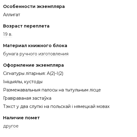
Особенности экземпляра
Аллигат
Возраст переплета
19 в.
Материал книжного блока
бумага ручного изготовления
Оформление экземпляра
Сігнатуры літарныя: А(2)-І(2)
Ініцыялы, кустоды
Размежавальныя палосы на тытульным лісце
Гравіраваная застаўка
Тэкст у два слупкі на польскай і нямецкай мовах
Наличие помет
другое