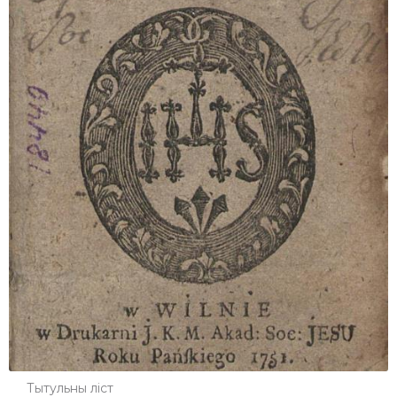
Тытульны ліст