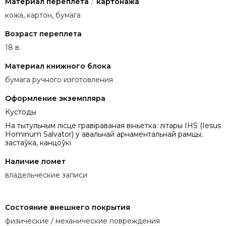
Материал переплета
/
картонажа
кожа
,
картон
,
бумага
Возраст переплета
18 в.
Материал книжного блока
бумага ручного изготовления
Оформление экземпляра
Кустоды
На тытульным лісце гравіраваная віньетка: літары IHS (Iesus
Hominum Salvator) у авальнай арнаментальнай рамцы;
застаўка, канцоўкі
Наличие помет
владельческие записи
Состояние внешнего покрытия
физические / механические повреждения