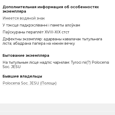
Дополнительная информация об особенностях
экземпляра
Имеется водяной знак
У тэксце падкрэсліванні і паметы алоўкам
Паўскураны пераплёт XVIII-XIX стст
Дэфектны экзэмпляр: адарваны кавалачак тытульнага
ліста; абадрана папера на ніжнім вечку
Бытование экземпляра
На тытульным лісце надпіс чарнілам: Tyroci nii(?) Polocensi
Soc. JESU
Бывшие владельцы
Polocensi Soc. JESU (Полоцк)