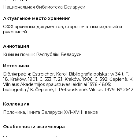
Национальная библиотека Беларуси
Актуальное место хранения
ОФХ архивных документов, старопечатных изданий и
рукописей
Аннотация
Кніжны помнік Рэспублікі Беларусь
Источники
Бібліяграфія: Estreicher, Karol. Bibliografia polska : w 34 t. T.
18. Kraków, 1901. C. 553; T. 21. Kraków, 1906. C. 392; Čepienè, K.
Vilniaus Akademijos spaustuves leidiniai 1576 -1805:
bibliografią / K. Čepienè, I. Petrauskienè. Vilnius, 1979. № 2642
Коллекция
Полоника
,
Книга Беларуси XVI–XVIII веков
Особенности экземпляра