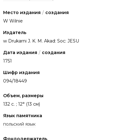
Место издания
/
создания
W Wilnie
Издатель
w Drukarni J. K. M. Akad: Soc: JESU
Дата издания
/
создания
1751
Шифр издания
094/18449
Объем, размеры
132 с. ; 12° (13 см)
Язык памятника
польский язык
Фондодержатель