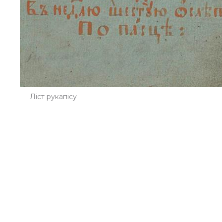
Ліст рукапісу