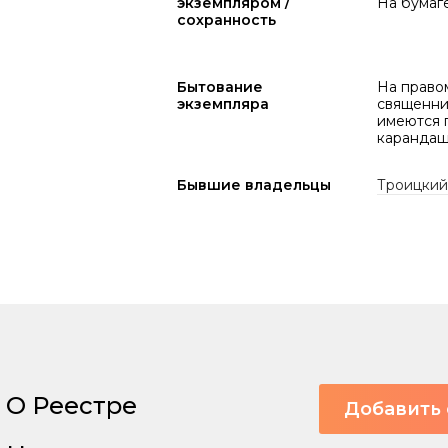
экземпляром /
На бумаг
сохранность
Бытование
На правом
экземпляра
священник
имеются 
карандаш
Бывшие владельцы
Троицкий
О Реестре
Добавить 