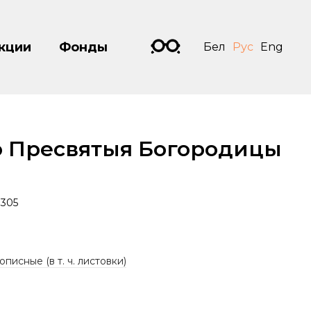
кции
Фонды
Бел
Рус
Eng
 Пресвятыя Богородицы
305
описные (в т. ч. листовки)