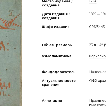
Место издания
/
Б. м.
создания
Дата издания
/
1815 ― 18
создания
Шифр издания
096/3443
Объем, размеры
23 л. ; 4° 
Язык памятника
церковно
Фондодержатель
Национал
Актуальное место
ОФХ архи
хранения
Аннотация
Празднес
именуемо