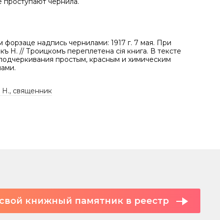
е проступают чернила.
 форзаце надпись чернилами: 1917 г. 7 мая. При
ъ Н. // Троицкомъ переплетена сія книга. В тексте
подчеркивания простым, красным и химическим
ами.
 Н., священник
свой книжный памятник в реестр