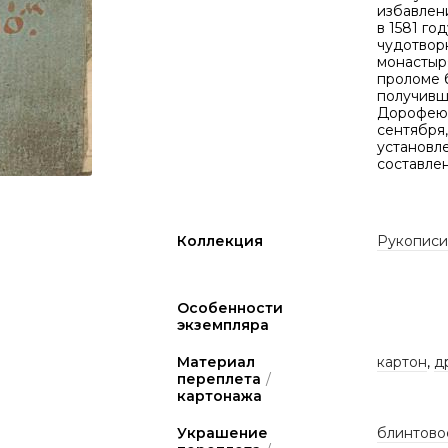
избавлен
в 1581 го
чудотвор
монастыр
проломе 
получивш
Дорофею"
сентября
установл
составле
Коллекция
Рукописи
Особенности
экземпляра
Материал
картон
,
д
переплета
/
картонажа
Украшение
блинтово