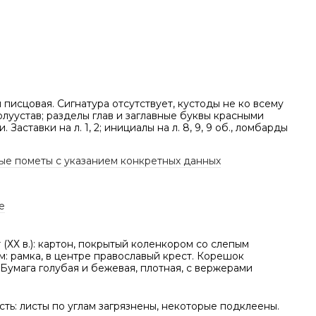
писцовая. Сигнатура отсутствует, кустоды не ко всему
олуустав; разделы глав и заглавные буквы красными
 Заставки на л. 1, 2; инициалы на л. 8, 9, 9 об., ломбарды
ые пометы с указанием конкретных данных
е
(ХХ в.): картон, покрытый коленкором со слепым
: рамка, в центре православый крест. Корешок
Бумага голубая и бежевая, плотная, с вержерами
ть: листы по углам загрязнены, некоторые подклеены.