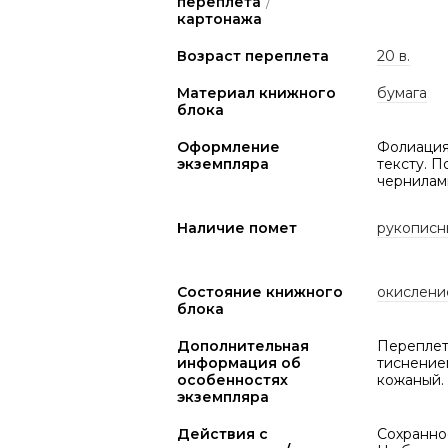
переплета
/
картонажа
Возраст переплета
20 в.
Материал книжного
бумага
блока
Оформление
Фолиация 
экземпляра
тексту. П
чернилами.
Наличие помет
рукописн
Состояние книжного
окислени
блока
Дополнительная
Переплет 
информация об
тиснением
особенностях
кожаный. 
экземпляра
Действия с
Сохраннос