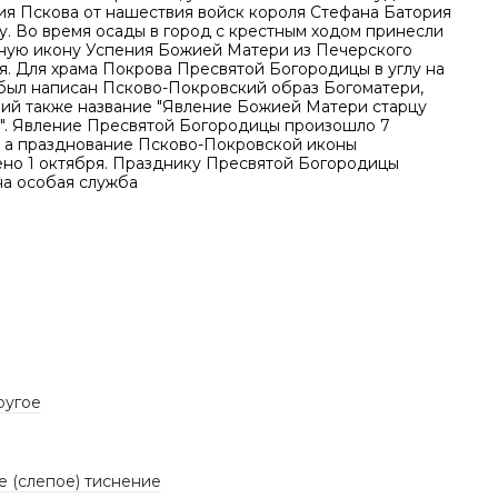
ия Пскова от нашествия войск короля Стефана Батория
ду. Во время осады в город с крестным ходом принесли
ную икону Успения Божией Матери из Печерского
я. Для храма Покрова Пресвятой Богородицы в углу на
был написан Псково-Покровский образ Богоматери,
ий также название "Явление Божией Матери старцу
. Явление Пресвятой Богородицы произошло 7
, а празднование Псково-Покровской иконы
ено 1 октября. Празднику Пресвятой Богородицы
на особая служба
ругое
е (слепое) тиснение