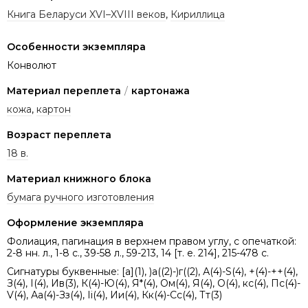
Книга Беларуси XVI–XVIII веков
,
Кириллица
Особенности экземпляра
Конволют
Материал переплета
/
картонажа
кожа
,
картон
Возраст переплета
18 в.
Материал книжного блока
бумага ручного изготовления
Оформление экземпляра
Фолиация, пагинация в верхнем правом углу, с опечаткой:
2-8 нн. л., 1-8 с., 39-58 л., 59-213, 14 [т. е. 214], 215-478 с.
Сигнатуры буквенные: [а](1), )а((2)-)г((2), А(4)-S(4), +(4)-++(4),
З(4), І(4), Ив(3), К(4)-Ю(4), Я*(4), Ом(4), Я(4), О(4), кс(4), Пс(4)-
V(4), Аа(4)-Зз(4), Іі(4), Ии(4), Кк(4)-Сс(4), Тт(3)