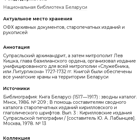
Национальная библиотека Беларуси
Актуальное место хранения
ОФХ архивных документов, старопечатных изданий и
рукописей
Аннотация
Супрасльский архимандрит, а затем митрополит Лев
Кишка, глава базилианского ордена, организовал издание
унифицированного для всей митрополии «Служебника,
или Литургикона» 1727-1732 гг. Книгой были обеспечены
все униатские храмы на территории Беларуси
Источники
Библиография: Кніга Беларусі (1517―1917) : зводны каталог.
Мінск, 1986. № 209 ; В помощь составителям сводного
каталога старопечатных изданий кирилловского и
глаголического шрифтов. Вып. 3 : Кирилловские издания
Супрасльской типографии / [составитель Ю. А. Лабынцев].
Москва, 1978. № 13
Коллекция