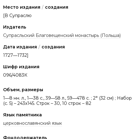
Место издания
/
создания
[В Супраслю
Издатель
Супрасльский Благовещенский монастырь (Польша)
Дата издания
/
создания
1727―1732]
Шифр издания
096/4083К
Объем, размеры
1―8 нн. л., 1―38 с., 39―58 л., 59―478 с. ; 2° (32 см) ; Набор
(с. 5) – 243х145. Строк – 30, 10 строк – 82
Язык памятника
церковнославянский язык
Фондодержатель