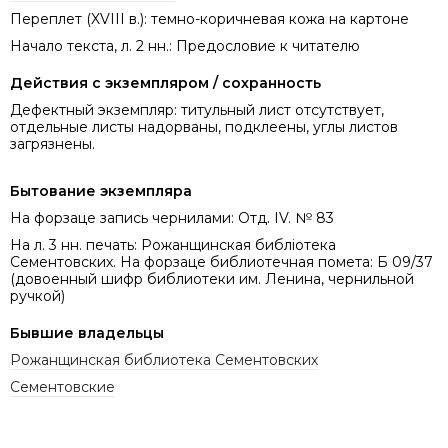
Переплет (XVIII в.): темно-коричневая кожа на картоне
Начало текста, л. 2 нн.: Предословие к читателю
Действия с экземпляром / сохранность
Дефектный экземпляр: титульный лист отсутствует,
отдельные листы надорваны, подклеены, углы листов
загрязнены.
Бытование экземпляра
На форзаце запись чернилами: Отд. IV. № 83
На л. 3 нн. печать: Рожанщинская библіотека
Сементовских. На форзаце библиотечная помета: Б 09/37
(довоенный шифр библиотеки им. Ленина, чернильной
ручкой)
Бывшие владельцы
Рожанщинская библиотека Сементовских
Сементовские