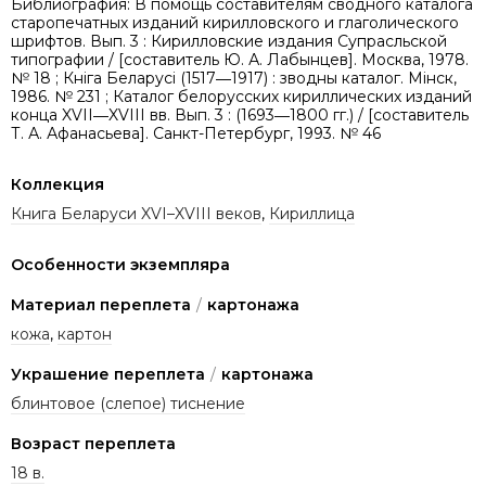
Библиография: В помощь составителям сводного каталога
старопечатных изданий кирилловского и глаголического
шрифтов. Вып. 3 : Кирилловские издания Супрасльской
типографии / [составитель Ю. А. Лабынцев]. Москва, 1978.
№ 18 ; Кніга Беларусі (1517―1917) : зводны каталог. Мінск,
1986. № 231 ; Каталог белорусских кириллических изданий
конца XVII―XVIII вв. Вып. 3 : (1693―1800 гг.) / [составитель
Т. А. Афанасьева]. Санкт-Петербург, 1993. № 46
Коллекция
Книга Беларуси XVI–XVIII веков
,
Кириллица
Особенности экземпляра
Материал переплета
/
картонажа
кожа
,
картон
Украшение переплета
/
картонажа
блинтовое (слепое) тиснение
Возраст переплета
18 в.