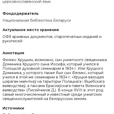
церковнославянский язык
Фондодержатель
Национальная библиотека Беларуси
Актуальное место хранения
ОФХ архивных документов, старопечатных изданий и
рукописей
Аннотация
Феликс Хруцкин, возможно, сын униатского священника
Доминика Хруцкого сына Иосифа, который учился в
Полоцкой духовной семинарии в 1834 г. Или Хруцкого
Доминика, у которого также был сын Феликс, который
учился в этой же семинарии в 1834 г. «Хруцкія валодалі
шэрагам маёнткаў на тэрыторыі Полацкага і Віцебскага
ваяводстваў, а таксама Браслаўскага павета Віленскага
ваяводства» (Лисейчиков Д.). В конце XVIII в. этот род
самый многочисленный и известный среди униатских
священнослужителей на белорусских землях.
Источники