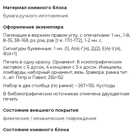
Материал книжного блока
бумага ручного изготовления
Оформление экземпляра
Пагинация в верхнем правом углу, с опечатками: 1 нн., 1-8,
8-35, 38-169, рз, рза, рзв [т.е. 170-172], 1-2 нн. с.
Сигнатуры буквенные: 1 нн. (1), A(4)-Г(4), Д(2), Е(4)-У(4),
Ф(4+1)
Печать в одну краску. Орнамент: 8 ксилографических
заставок с 6 досок, 4 концовки с 3-х досок. Инициалы,
ломбарды, наборный орнамент, вязь. Гравюра: рамка тит.
л., ап. Петр и Павел; 255×152
Набор в два столбца (по рамке) – 267×155. Кустоды
В библиографических источниках отмечена двухцветная
печать
Состояние внешнего покрытия
физические / механические повреждения
Состояние книжного блока