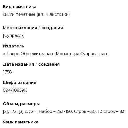
Вид памятника
книги печатные (в т. ч. листовки)
Место издания
/
создания
[Супрасль]
Издатель
в Лавре Общежителнаго Монастыря Супраслскаго
Дата издания
/
создания
1758
Шифр издания
094/10959К
Объем, размеры
[2], 172, [3] с. ; 2° ; Набор – 252×150. Строк – 30, 10 строк – 83
Язык памятника