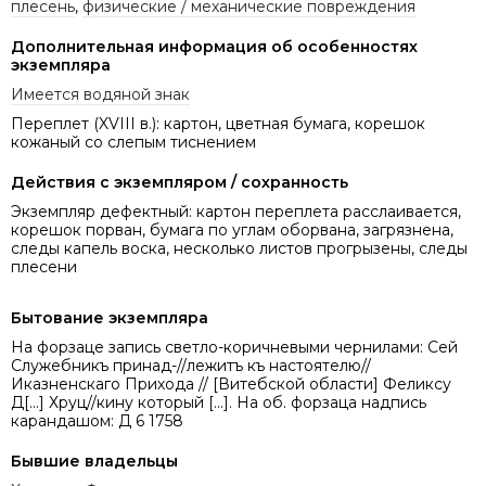
плесень
,
физические / механические повреждения
Дополнительная информация об особенностях
экземпляра
Имеется водяной знак
Переплет (XVIII в.): картон, цветная бумага, корешок
кожаный со слепым тиснением
Действия с экземпляром / сохранность
Экземпляр дефектный: картон переплета расслаивается,
корешок порван, бумага по углам оборвана, загрязнена,
следы капель воска, несколько листов прогрызены, следы
плесени
Бытование экземпляра
На форзаце запись светло-коричневыми чернилами: Сей
Служебникъ принад-//лежитъ къ настоятелю//
Иказненскаго Прихода // [Витебской области] Феликсу
Д[...] Хруц//кину который [...]. На об. форзаца надпись
карандашом: Д 6 1758
Бывшие владельцы