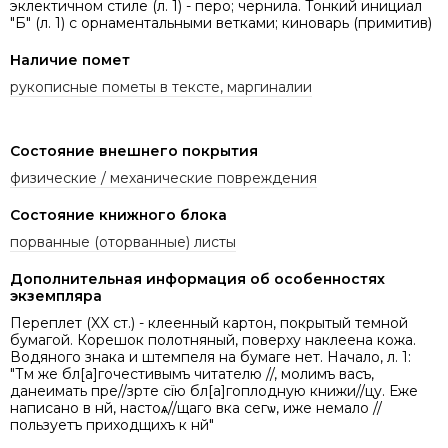
эклектичном стиле (л. 1) - перо; чернила. Тонкий инициал
"Б" (л. 1) с орнаментальными ветками; киноварь (примитив)
Наличие помет
рукописные пометы в тексте, маргиналии
Состояние внешнего покрытия
физические / механические повреждения
Состояние книжного блока
порванные (оторванные) листы
Дополнительная информация об особенностях
экземпляра
Переплет (XX ст.) - клеенный картон, покрытый темной
бумагой. Корешок полотняный, поверху наклеена кожа.
Водяного знака и штемпеля на бумаге нет. Начало, л. 1:
"Тѣм же бл[а]гочестивымъ читателю //, молимъ васъ,
данеимать пре//зрѣте сїю бл[а]гоплодную книжи//цу. Еже
написано в нѣй, настоѧ//щаго вѣка сегѡ, иже немало //
пользуетъ приходѣщихъ к нѣй"