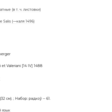
тные (в т. ч. листовки)
e Salis (—каля 1496)
berger
i et Valeriani [14 IV] 1488
К
 (32 см). ; Набор: радкоў -- 61.
й язык