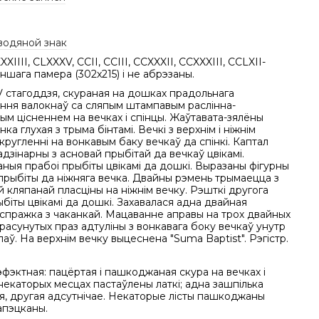
водяной знак
XIIII, CLXXXV, CCII, CCIII, CCXXXII, CCXXXIII, CCLXII-
шага памера (302x215) i не абрэзаны.
 стагоддзя, скураная на дошках прадольнага
ння валокнаў са сляпым штампавым раслінна-
м цісненнем на вечках і спінцы. Жаўтавата-зялёны
нка глухая з трыма бiнтамi. Вечкі з верхнім і ніжнім
Скругленні на вонкавым баку вечкаў да спiнкi. Каптал
дзінарны з асновай прыбітай да вечкаў цвікамі.
ыя прабоі прыбіты цвікамі да дошкі. Выразаны фігурны
прыбіты да нiжняга вечка. Двайны рэмень трымаецца з
 кляпанай пласціны на нiжнiм вечку. Рэшткі другога
біты цвікамі да дошкі. Захавалася адна двайная
спражка з чаканкай. Мацаванне аправы на трох двайных
расунутых праз адтуліны з вонкавага боку вечкаў унутр
лаў. На верхнім вечку выцеснена "Suma Baptist". Рэгістр.
фэктная: пацёртая і пашкоджаная скура на вечках і
 некаторых месцах пастаўлены латкі; адна зашпілька
я, другая адсутнічае. Некаторые лісты пашкоджаны
запэцканы.