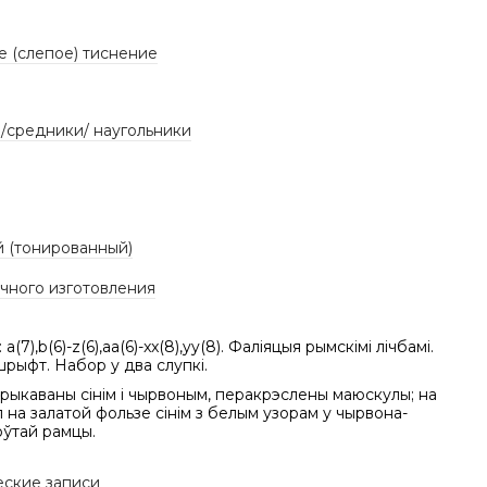
е (слепое) тиснение
/средники/ наугольники
 (тонированный)
учного изготовления
 a(7),b(6)-z(6),aa(6)-xx(8),yy(8). Фаліяцыя рымскімі лічбамі.
рыфт. Набор у два слупкі.
рыкаваны сінім і чырвоным, перакрэслены маюскулы; на
ыял на залатой фользе сінім з белым узорам у чырвона-
оўтай рамцы.
еские записи