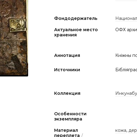
Фондодержатель
Национал
Актуальное место
ОФХ архи
хранения
Аннотация
Кніжны по
Источники
Бібліягра
Коллекция
Инкунабу
Особенности
экземпляра
Материал
кожа
,
дер
переплета
/