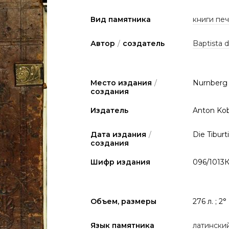
Вид памятника
книги печа
Автор
/
создатель
Baptista d
Место издания
/
Nurnberg
создания
Издатель
Anton Ko
Дата издания
/
Die Tiburti
создания
Шифр издания
096/1013
Объем, размеры
276 л. ; 2°
Язык памятника
латински