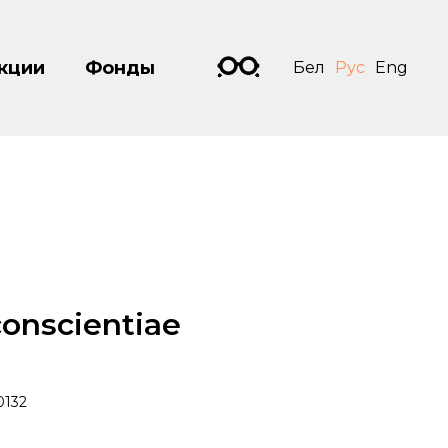
кции
Фонды
Бел
Рус
Eng
onscientiae
0132