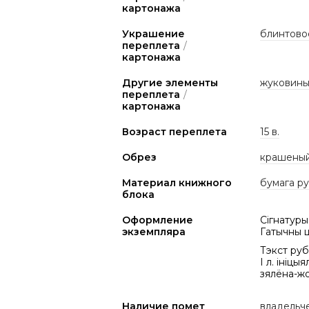
картонажа
Украшение
блинтово
переплета
/
картонажа
Другие элементы
жуковины
переплета
/
картонажа
Возраст переплета
15 в.
Обрез
крашеный
Материал книжного
бумага р
блока
Оформление
Сігнатуры:
экземпляра
Гатычны ш
Тэкст руб
І л. iніц
зялёна-ж
Наличие помет
владельч