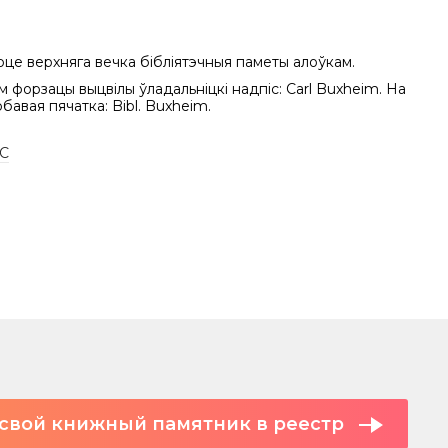
це верхняга вечка бібліятэчныя паметы алоўкам.
м форзацы выцвілы ўладальніцкі надпіс: Carl Buxheim. На
рбавая пячатка: Bibl. Buxheim.
 C
свой книжный памятник в реестр