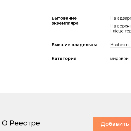
Бытование
На адваро
экземпляра
На верхні
І лісце ге
Бывшие владельцы
Buxheim,
Категория
мировой
О Реестре
Добавить 