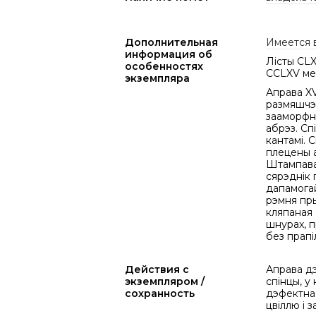
Дополнительная
Имеется 
информация об
Лісты CLXX
особенностях
CCLXV мен
экземпляра
Аправа XV
размяшчэ
зааморфны
абрэз. Спі
кантамі. 
плецены а
Штампаван
сярэднік 
дапамогай
рэмня пры
кляпаная 
шнурах, п
без прапі
Действия с
Аправа дэ
экземпляром /
спінцы, у
сохранность
дэфектна
цвіллю і 