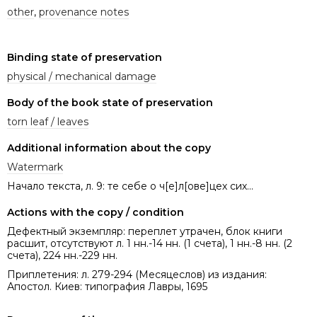
other
,
provenance notes
Binding state of preservation
physical / mechanical damage
Body of the book state of preservation
torn leaf / leaves
Additional information about the copy
Watermark
Начало текста, л. 9: те себе о ч[е]л[ове]цех сих...
Actions with the copy / condition
Дефектный экземпляр: переплет утрачен, блок книги
расшит, отсутствуют л. 1 нн.-14 нн. (1 счета), 1 нн.-8 нн. (2
счета), 224 нн.-229 нн.
Приплетения: л. 279-294 (Месяцеслов) из издания:
Апостол. Киев: типография Лавры, 1695