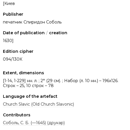
[Киев
Publisher
печатник Спиридон Соболь
Date of publication
/
creation
1630]
Edition cipher
094/130К
Extent, dimensions
[1-14, 1-229] нн. л. ; 2° (29 см). ; Набор (л. 10 нн.) – 196х126.
Строк – 25, 10 строк – 78
Language of the artefact
Church Slavic (Old Church Slavonic)
Contributors
Соболь, С. Б. (—1645) (друкар)