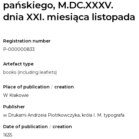
pańskiego, M.DC.XXXV.
dnia XXI. miesiąca listopada
Registration number
P-000000833
Artefact type
books (including leaflets)
Place of publication
/
creation
W Krakowie
Publisher
w Drukarni Andrzeia Piotrkowczyka, króla I. M. typografa
Date of publication
/
creation
1635