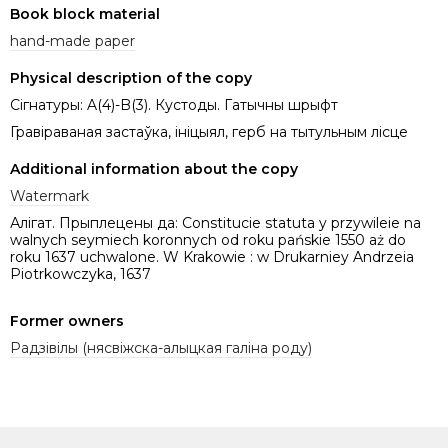
Book block material
hand-made paper
Physical description of the copy
Сігнатуры: A(4)-B(3). Кустоды. Гатычны шрыфт
Гравіраваная застаўка, ініцыял, герб на тытульным лісце
Additional information about the copy
Watermark
Алігат. Прыплецены да: Constitucie statuta y przywileie na
walnych seymiech koronnych od roku pańskie 1550 aż do
roku 1637 uchwalone. W Krakowie : w Drukarniey Andrzeia
Piotrkowczyka, 1637
Former owners
Радзівілы (нясвіжска-алыцкая галіна роду)