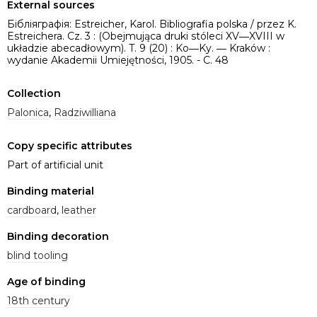
External sources
Бібліяграфія: Estreicher, Karol. Bibliografia polska / przez K.
Estreichera. Cz. 3 : (Obejmująca druki stóleci XV―XVIII w
układzie abecadłowym). T. 9 (20) : Ko―Ky. ― Kraków :
wydanie Akademii Umiejętności, 1905. - C. 48
Collection
Palonica
,
Radziwilliana
Copy specific attributes
Part of artificial unit
Binding material
cardboard
,
leather
Binding decoration
blind tooling
Age of binding
18th century