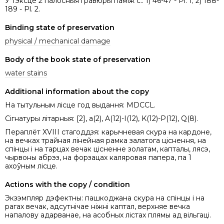
У тэксце 2 палосныя гравюры паміж с.: 1) 46-47 - Pl. 1; 2) 188-
189 - Pl. 2.
Binding state of preservation
physical / mechanical damage
Body of the book state of preservation
water stains
Additional information about the copy
На тытульным лісце год выдання: MDCCL.
Сігнатуры літарныя: [2], a(2), A(12)-I(12), K(12)-P(12), Q(8).
Пераплёт XVIII стагоддзя: карычневая скура на кардоне,
на вечках трайная лінейная рамка залатога ціснення, на
спінцы і на тарцах вечак цісненне золатам, капталы, лясэ,
чырвоны абрэз, на форзацах каляровая папера, па 1
ахоўным лісце.
Actions with the copy / condition
Экзэмпляр дэфектны: пашкоджана скура на спінцы і на
рагах вечак, адсутнічае ніжні каптал, верхняе вечка
напалову адарванае, на асобных лістах плямы ад вільгаці.