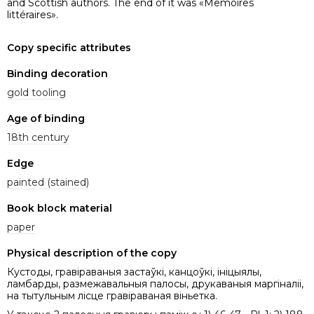
and Scottish authors. The end of it was «Memoires
littéraires».
Copy specific attributes
Binding decoration
gold tooling
Age of binding
18th century
Edge
painted (stained)
Book block material
paper
Physical description of the copy
Кустоды, гравіраваныя застаўкі, канцоўкі, ініцыялы,
ламбарды, размежавальныя палосы, друкаваныя маргіналіі,
на тытульным лісце гравіраваная віньетка.