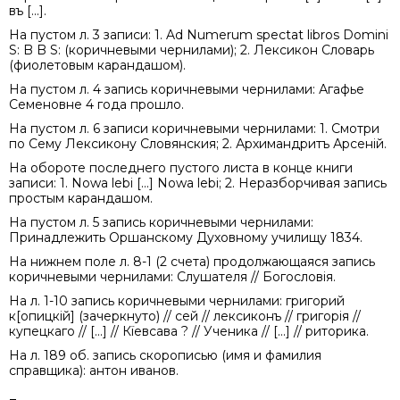
въ [...].
На пустом л. 3 записи: 1. Ad Numerum spectat libros Domini
S: B B S: (коричневыми чернилами); 2. Лексикон Словарь
(фиолетовым карандашом).
На пустом л. 4 запись коричневыми чернилами: Агафье
Семеновне 4 года прошло.
На пустом л. 6 записи коричневыми чернилами: 1. Смотри
по Сему Лексикону Словянския; 2. Архимандритъ Арсеній.
На обороте последнего пустого листа в конце книги
записи: 1. Nowa lebi [...] Nowa lebi; 2. Неразборчивая запись
простым карандашом.
На пустом л. 5 запись коричневыми чернилами:
Принадлежить Оршанскому Духовному училищу 1834.
На нижнем поле л. 8-1 (2 счета) продолжающаяся запись
коричневыми чернилами: Слушателя // Богословія.
На л. 1-10 запись коричневыми чернилами: григорий
к[опицкій] (зачеркнуто) // сей // лексиконъ // григорія //
купецкаго // [...] // Кïевсава ? // Ученика // [...] // риторика.
На л. 189 об. запись скорописью (имя и фамилия
справщика): антон иванов.