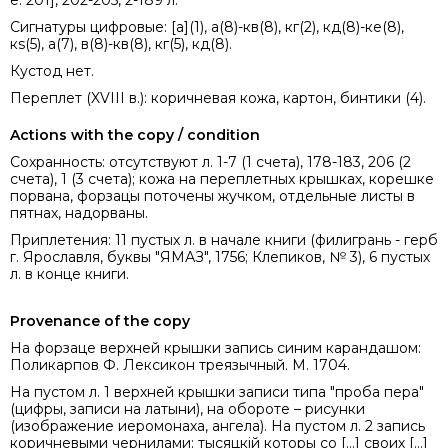
е. 201], 202-205, 2-189 л.
Сигнатуры цифровые: [а](1), а(8)-кв(8), кг(2), кд(8)-ке(8),
кs(5), а(7), в(8)-кв(8), кг(5), кд(8).
Кустод нет.
Переплет (XVIII в.): коричневая кожа, картон, бинтики (4).
Actions with the copy / condition
Сохранность: отсутствуют л. 1-7 (1 счета), 178-183, 206 (2
счета), 1 (3 счета); кожа на переплетных крышках, корешке
порвана, форзацы поточены жучком, отдельные листы в
пятнах, надорваны.
Приплетения: 11 пустых л. в начале книги (филигрань - герб
г. Ярославля, буквы "ЯМАЗ", 1756; Клепиков, № 3), 6 пустых
л. в конце книги.
Provenance of the copy
На форзаце верхней крышки запись синим карандашом:
Поликарпов Ф. Лексикон треязычный. М. 1704.
На пустом л. 1 верхней крышки записи типа "проба пера"
(цифры, записи на латыни), на обороте – рисунки
(изображение иеромонаха, ангела). На пустом л. 2 запись
коричневыми чернилами: тысяцкій которы со [...] своих [...]