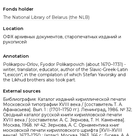
Fonds holder
The National Library of Belarus (the NLB)
Location
ОФХ архивных документов, старопечатных изданий и
рукописей
Annotation
Polikarpov-Orlov, Fyodor Polikarpovich (about 1670–1731) -
writer, translator, educator, author of the Slavic-Greek-Latin
"Lexicon", in the compilation of which Stefan Yavorsky and
the Likhud brothers also took part.
External sources
Библиография: Каталог изданий кириллической печати
Московской типографии XVIII века / [составитель Т. А.
Афанасьева]. Вып. 1 : (1701–1750 гг.). Ленинград, 1986. № 32;
Сводный каталог русской книги кирилловской печати
ХVIII века / [составители: А. С. Зернова, Т. Н. Каменева].
Москва, 1968. № 42; Зернова, А. С. Орнаментика книг
московской печати кирилловского шрифта [XVII–XVIII
веков]. 1677–1750 : (атлас). Москва, 1963. 166 с.; Гусева, А. А.