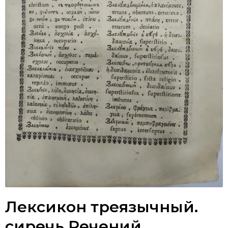
Лексикон треязычный.
сиречь Речений