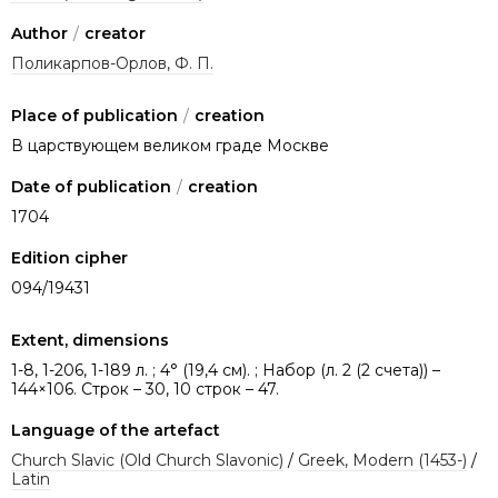
Author
/
creator
Поликарпов-Орлов, Ф. П.
Place of publication
/
creation
В царствующем великом граде Москве
Date of publication
/
creation
1704
Edition cipher
094/19431
Extent, dimensions
1-8, 1-206, 1-189 л. ; 4° (19,4 см). ; Набор (л. 2 (2 счета)) –
144×106. Строк – 30, 10 строк – 47.
Language of the artefact
Church Slavic (Old Church Slavonic)
/
Greek, Modern (1453-)
/
Latin