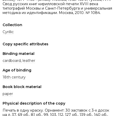
Свод русских книг кирилловской печати XVIII века
типографий Москвы и Санкт-Петербурга и универсальная
методика их идентификации. Москва, 2010. № 1084.
Collection
Cyrillic
Copy specific attributes
Binding material
cardboard
,
leather
Age of binding
18th century
Book block material
paper
Physical description of the copy
Печать в одну краску. Орнамент: 30 заставок c 3-х досок
на л. 37, 69 об., 81 об., 99, 103, 112, 127 об., 139 об., 140 об.,