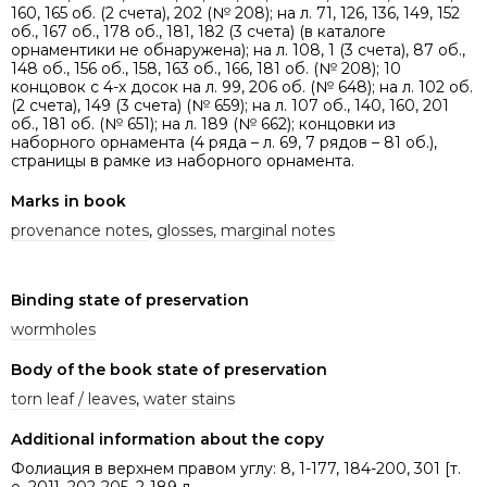
160, 165 об. (2 счета), 202 (№ 208); на л. 71, 126, 136, 149, 152
об., 167 об., 178 об., 181, 182 (3 счета) (в каталоге
орнаментики не обнаружена); на л. 108, 1 (3 счета), 87 об.,
148 об., 156 об., 158, 163 об., 166, 181 об. (№ 208); 10
концовок с 4-х досок на л. 99, 206 об. (№ 648); на л. 102 об.
(2 счета), 149 (3 счета) (№ 659); на л. 107 об., 140, 160, 201
об., 181 об. (№ 651); на л. 189 (№ 662); концовки из
наборного орнамента (4 ряда – л. 69, 7 рядов – 81 об.),
страницы в рамке из наборного орнамента.
Marks in book
provenance notes
,
glosses, marginal notes
Binding state of preservation
wormholes
Body of the book state of preservation
torn leaf / leaves
,
water stains
Additional information about the copy
Фолиация в верхнем правом углу: 8, 1-177, 184-200, 301 [т.