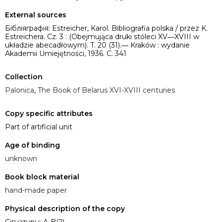
External sources
Бібліяграфія: Estreicher, Karol. Bibliografia polska / przez K.
Estreichera. Cz. 3 : (Obejmująca druki stóleci XV―XVIII w
układzie abecadłowym). T. 20 (31).― Kraków : wydanie
Akademii Umiejętności, 1936. C. 341
Collection
Palonica
,
The Book of Belarus XVI-XVIII centuries
Copy specific attributes
Part of artificial unit
Age of binding
unknown
Book block material
hand-made paper
Physical description of the copy