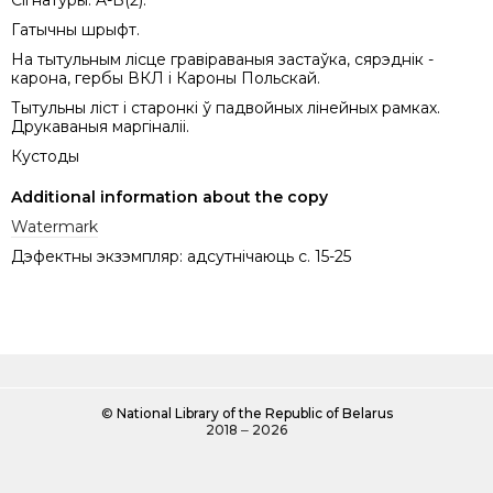
Сігнатуры: A-B(2).
Гатычны шрыфт.
На тытульным лісце гравіраваныя застаўка, сярэднік -
карона, гербы ВКЛ і Кароны Польскай.
Тытульны ліст і старонкі ў падвойных лінейных рамках.
Друкаваныя маргіналіі.
Кустоды
Additional information about the copy
Watermark
Дэфектны экзэмпляр: адсутнічаюць с. 15-25
©
National Library of the Republic of Belarus
2018 ‒ 2026