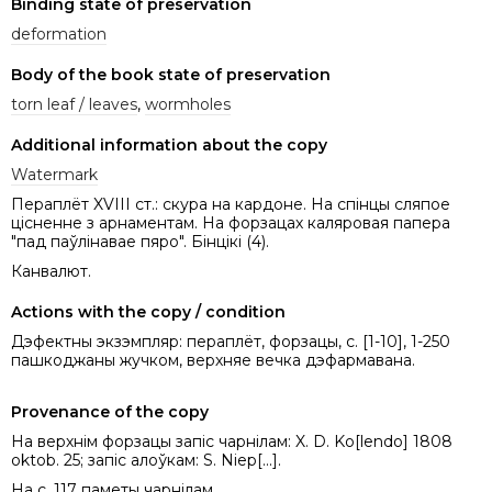
Binding state of preservation
deformation
Body of the book state of preservation
torn leaf / leaves
,
wormholes
Additional information about the copy
Watermark
Пераплёт XVIII ст.: скура на кардоне. На спінцы сляпое
цісненне з арнаментам. На форзацах каляровая папера
"пад паўлінавае пяро". Бінцікі (4).
Канвалют.
Actions with the copy / condition
Дэфектны экзэмпляр: пераплёт, форзацы, с. [1-10], 1-250
пашкоджаны жучком, верхняе вечка дэфармавана.
Provenance of the copy
На верхнім форзацы запіс чарнілам: X. D. Ko[lendo] 1808
oktob. 25; запіс алоўкам: S. Niep[...].
На с. 117 паметы чарнілам.