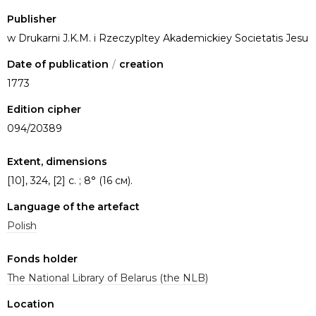
Publisher
w Drukarni J.K.M. i Rzeczypltey Akademickiey Societatis Jesu
Date of publication
/
creation
1773
Edition cipher
094/20389
Extent, dimensions
[10], 324, [2] c. ; 8° (16 см).
Language of the artefact
Polish
Fonds holder
The National Library of Belarus (the NLB)
Location