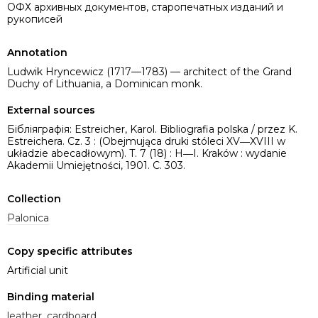
ОФХ архивных документов, старопечатных изданий и
рукописей
Annotation
Ludwik Hryncewicz (1717—1783) — architect of the Grand
Duchy of Lithuania, a Dominican monk.
External sources
Бібліяграфія: Estreicher, Karol. Bibliografia polska / przez K.
Estreichera. Cz. 3 : (Obejmująca druki stóleci XV―XVIII w
układzie abecadłowym). T. 7 (18) : H―I. Kraków : wydanie
Akademii Umiejętności, 1901. C. 303.
Collection
Palonica
Copy specific attributes
Artificial unit
Binding material
leather
,
cardboard