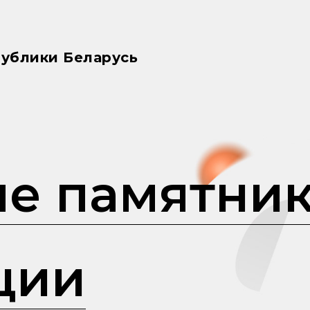
ублики Беларусь
е памятни
ции