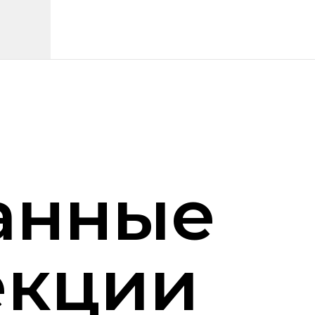
анные
екции