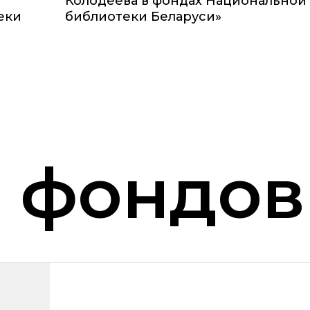
Колодеева в фондах Национальной
еки
библиотеки Беларуси»
а фондов