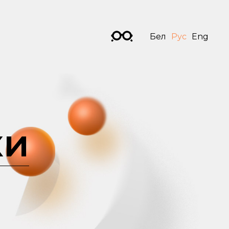
Бел
Рус
Eng
ки