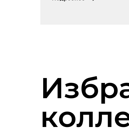
Избр
колл