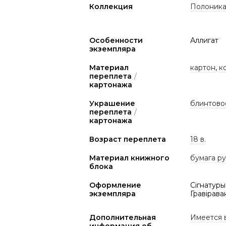
Коллекция
Полоник
Особенности
Аллигат
экземпляра
Материал
картон
,
к
переплета
/
картонажа
Украшение
блинтово
переплета
/
картонажа
Возраст переплета
18 в.
Материал книжного
бумага р
блока
Оформление
Сігнатуры
экземпляра
Гравірава
Дополнительная
Имеется 