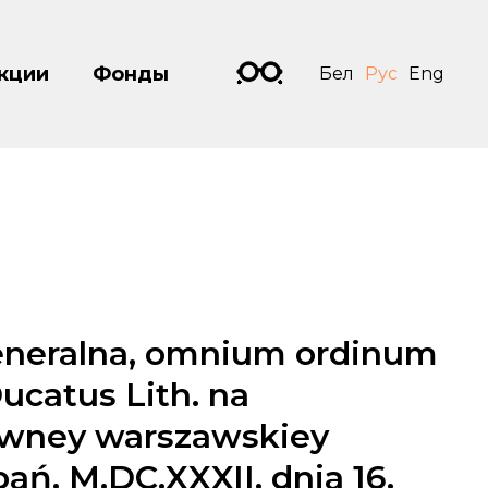
кции
Фонды
Бел
Рус
Eng
eneralna, omnium ordinum
ucatus Lith. na
wney warszawskiey
ań. M.DC.XXXII. dnia 16.