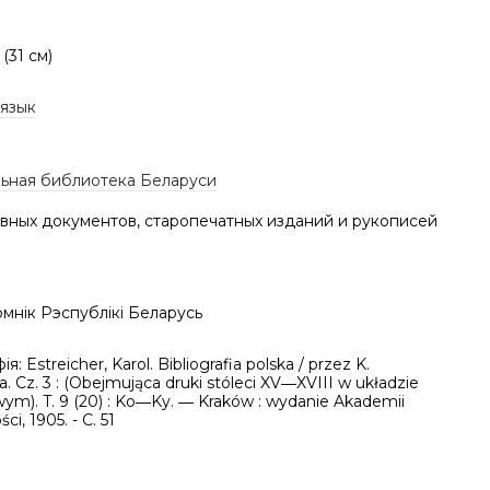
° (31 см)
 язык
ьная библиотека Беларуси
вных документов, старопечатных изданий и рукописей
мнік Рэспублікі Беларусь
ія: Estreicher, Karol. Bibliografia polska / przez K.
a. Cz. 3 : (Obejmująca druki stóleci XV―XVIII w układzie
ym). T. 9 (20) : Ko―Ky. ― Kraków : wydanie Akademii
ci, 1905. - C. 51