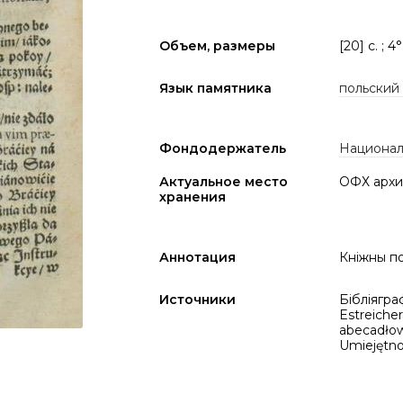
Объем, размеры
[20] c. ; 4
Язык памятника
польский
Фондодержатель
Национал
Актуальное место
ОФХ архи
хранения
Аннотация
Кніжны по
Источники
Бібліяграф
Estreicher
abecadłow
Umiejętnoś