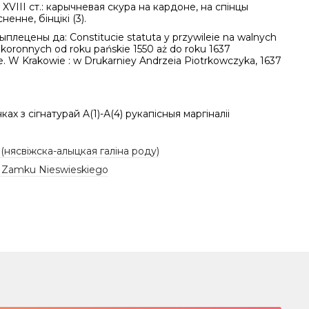
XVIII ст.: карычневая скура на кардоне, на спінцы
ненне, бінцікі (3).
рыплецены да: Constitucie statuta y przywileie na walnych
koronnych od roku pańskie 1550 aż do roku 1637
. W Krakowie : w Drukarniey Andrzeia Piotrkowczyka, 1637
ах з сігнатурай A(1)-А(4) рукапісныя маргіналіі
 (нясвіжска-алыцкая галіна роду)
a Zamku Nieswieskiego