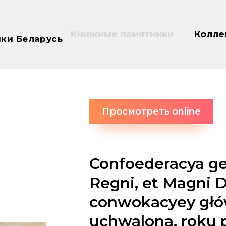
Книжные памятники
Колле
ки Беларусь
Просмотреть online
Confoederacya g
Regni, et Magni D
conwokacyey głó
uchwalona, roku p