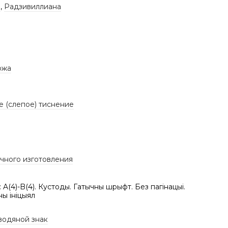
а
,
Радзивиллиана
ожа
е (слепое) тиснение
учного изготовления
: A(4)-B(4). Кустоды. Гатычны шрыфт. Без пагінацыі.
ны ініцыял
водяной знак