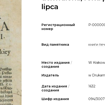
lipca
Регистрационный
P-00000
номер
Вид памятника
книги печа
Место издания
/
W Krakow
создания
Издатель
w Drukarni
Дата издания
/
1632
создания
Шифр издания
094/300