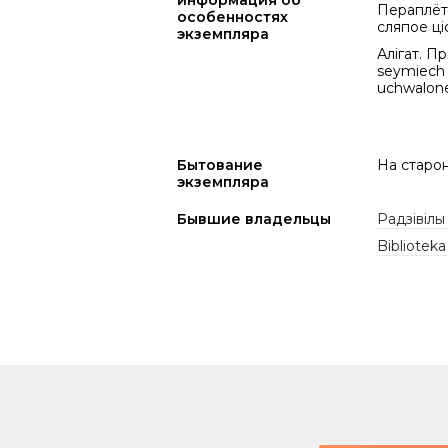
информация об
Пераплёт 
особенностях
сляпое ціс
экземпляра
Алігат. П
seymiech 
uchwalone
Бытование
На старонк
экземпляра
Бывшие владельцы
Радзівілы
Bibliotek