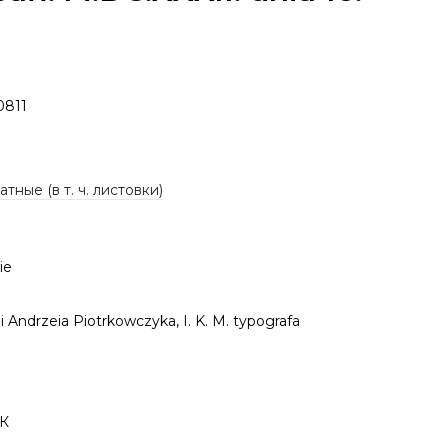
0811
тные (в т. ч. листовки)
ie
 Andrzeia Piotrkowczyka, I. K. M. typografa
7К