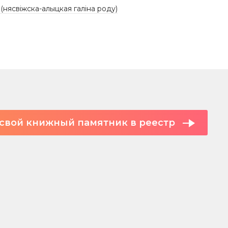
 (нясвіжска-алыцкая галіна роду)
свой книжный памятник в реестр