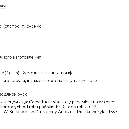
ожа
е (слепое) тиснение
учного изготовления
: A(4)-E(4). Кустоды. Гатычны шрыфт
ная застаўка, ініцыялы, герб на тытульным лісце
водяной знак
рыплецены да: Constitucie statuta y przywileie na walnych
koronnych od roku pańskie 1550 aż do roku 1637
. W Krakowie : w Drukarniey Andrzeia Piotrkowczyka, 1637