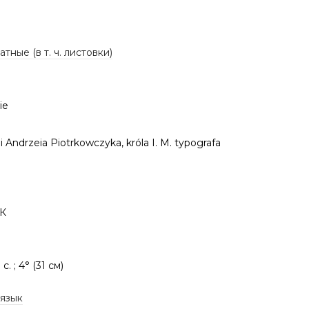
тные (в т. ч. листовки)
ie
 Andrzeia Piotrkowczyka, króla I. M. typografa
7К
] c. ; 4° (31 см)
 язык