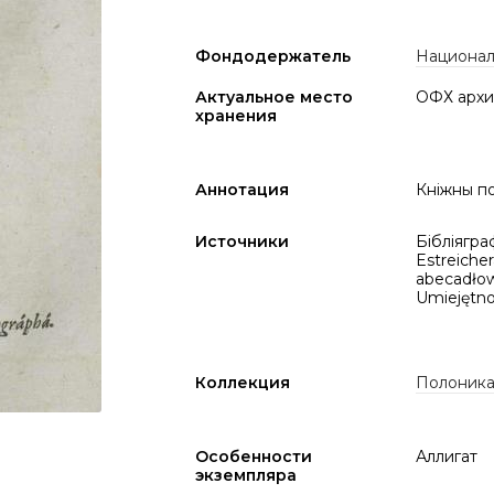
Фондодержатель
Национал
Актуальное место
ОФХ архи
хранения
Аннотация
Кніжны по
Источники
Бібліяграф
Estreicher
abecadłow
Umiejętnoś
Коллекция
Полоник
Особенности
Аллигат
экземпляра