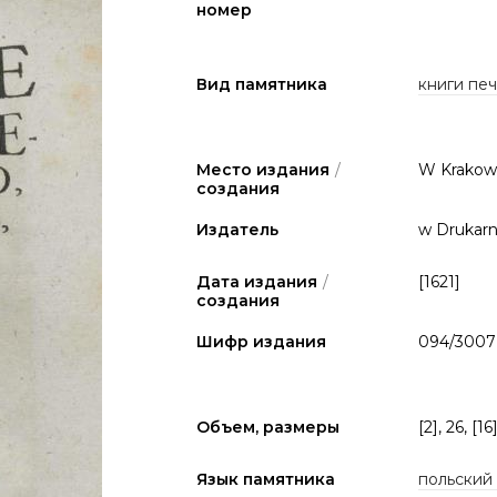
номер
Вид памятника
книги печа
Место издания
/
W Krakow
создания
Издатель
w Drukarni
Дата издания
/
[1621]
создания
Шифр издания
094/300
Объем, размеры
[2], 26, [16
Язык памятника
польский