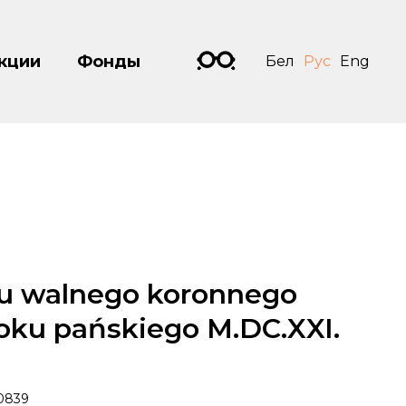
кции
Фонды
Бел
Рус
Eng
mu walnego koronnego
oku pańskiego M.DC.XXI.
0839