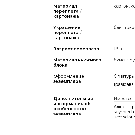
Материал
картон
,
к
переплета
/
картонажа
Украшение
блинтово
переплета
/
картонажа
Возраст переплета
18 в.
Материал книжного
бумага р
блока
Оформление
Сігнатуры
экземпляра
Гравірава
Дополнительная
Имеется 
информация об
Алігат. П
особенностях
seymiech 
экземпляра
uchwalone