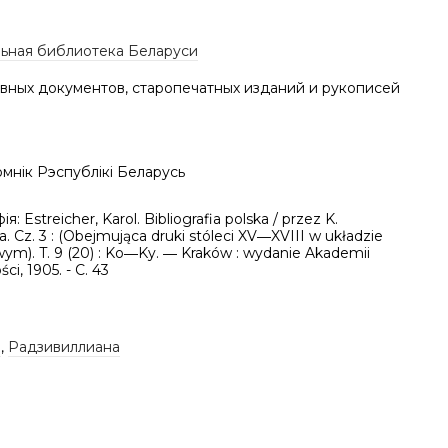
ьная библиотека Беларуси
вных документов, старопечатных изданий и рукописей
мнік Рэспублікі Беларусь
ія: Estreicher, Karol. Bibliografia polska / przez K.
a. Cz. 3 : (Obejmująca druki stóleci XV―XVIII w układzie
ym). T. 9 (20) : Ko―Ky. ― Kraków : wydanie Akademii
ci, 1905. - C. 43
а
,
Радзивиллиана