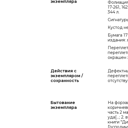
экземпляра
Фолиация в
17-261, 162
344 л.
Сигнатуры 
Кустод не
Бумага 178
издания: л.
Переплет 
переплетн
окрашен з
Действия с
Дефектны
экземпляром /
переплетн
сохранность
отсутствуе
Бытование
На форза
экземпляра
коричневы
часть 2 м
уда[...; 2
книги "Ди
Господину