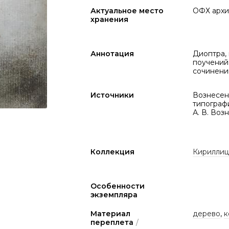
Актуальное место
ОФХ архи
хранения
Аннотация
Диоптра,
поучений
сочинени
Источники
Вознесен
типографи
А. В. Воз
Коллекция
Кириллиц
Особенности
экземпляра
Материал
дерево
,
к
переплета
/