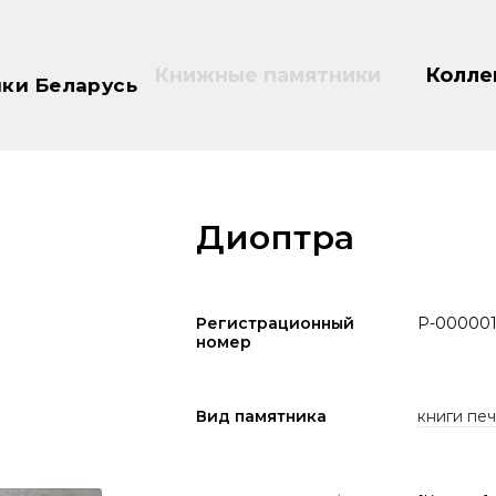
Книжные памятники
Колле
ки Беларусь
Диоптра
Регистрационный
P-00000
номер
Вид памятника
книги печа