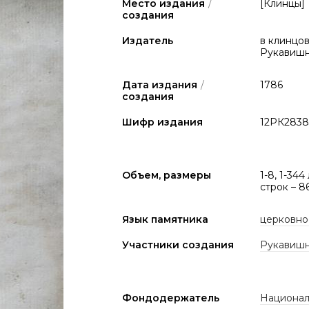
Место издания
/
[Клинцы]
создания
Издатель
в клинцо
Рукавиш
Дата издания
/
1786
создания
Шифр издания
12РК2838
Объем, размеры
1-8, 1-344 
строк – 86
Язык памятника
церковно
Участники создания
Рукавишни
Фондодержатель
Национал