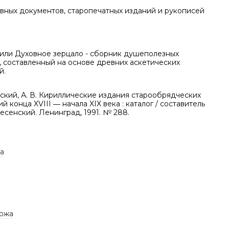
вных документов, старопечатных изданий и рукописей
 или Духовное зерцало - сборник душеполезных
, составленный на основе древних аскетических
й.
ский, А. В. Кириллические издания старообрядческих
й конца XVIII ― начала XIX века : каталог / составитель
несенский. Ленинград, 1991. № 288.
а
ожа