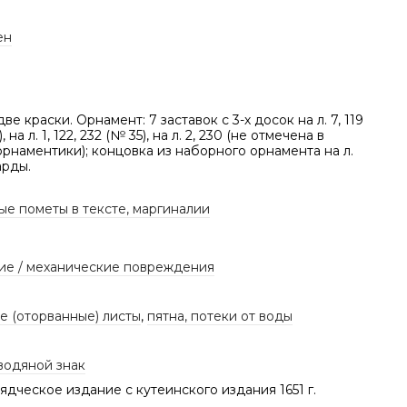
ен
две краски. Орнамент: 7 заставок с 3-х досок на л. 7, 119
, на л. 1, 122, 232 (№ 35), на л. 2, 230 (не отмечена в
рнаментики); концовка из наборного орнамента на л.
арды.
ые пометы в тексте, маргиналии
ие / механические повреждения
е (оторванные) листы
,
пятна, потеки от воды
водяной знак
дческое издание с кутеинского издания 1651 г.