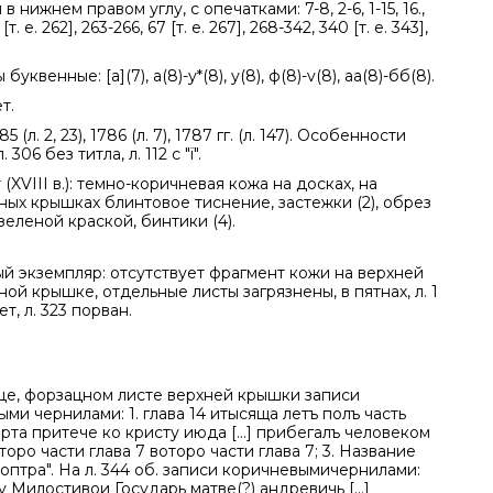
 нижнем правом углу, с опечатками: 7-8, 2-6, 1-15, 16.,
 [т. е. 262], 263-266, 67 [т. е. 267], 268-342, 340 [т. е. 343],
буквенные: [а](7), а(8)-у*(8), у(8), ф(8)-v(8), аа(8)-бб(8).
т.
5 (л. 2, 23), 1786 (л. 7), 1787 гг. (л. 147). Особенности
 306 без титла, л. 112 с "ï".
(XVIII в.): темно-коричневая кожа на досках, на
ых крышках блинтовое тиснение, застежки (2), обрез
еленой краской, бинтики (4).
й экземпляр: отсутствует фрагмент кожи на верхней
ой крышке, отдельные листы загрязнены, в пятнах, л. 1
т, л. 323 порван.
це, форзацном листе верхней крышки записи
ми чернилами: 1. глава 14 итысяща летъ полъ часть
арта притече ко кристу июда [...] прибегалъ человеком
. второ части глава 7 воторо части глава 7; 3. Название
оптра". На л. 344 об. записи коричневымичернилами:
 Милостивои Государь матве(?) андревичь [...]