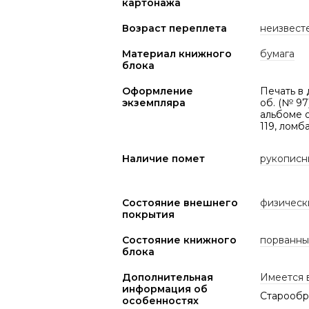
картонажа
Возраст переплета
неизвест
Материал книжного
бумага
блока
Оформление
Печать в 
экземпляра
об. (№ 97)
альбоме о
119, ломб
Наличие помет
рукописн
Состояние внешнего
физическ
покрытия
Состояние книжного
порванны
блока
Дополнительная
Имеется 
информация об
Старообря
особенностях