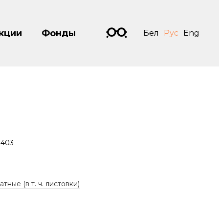
кции
Фонды
Бел
Рус
Eng
1403
тные (в т. ч. листовки)