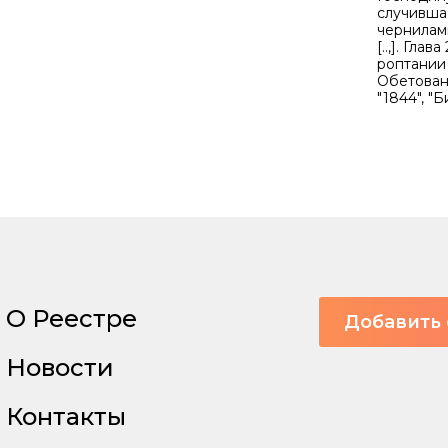
случивша
чернилами
[..,]. Гла
роптании
Обетованн
"1844", "
О Реестре
Добавить 
Новости
Контакты