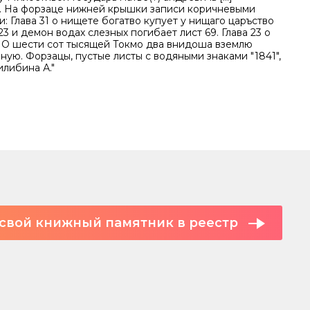
. На форзаце нижней крышки записи коричневыми
: Глава 31 о нищете богатво купует у нищаго царъство
ва 23 и демон водах слезных погибает лист 69. Глава 23 о
 О шести сот тысящей Токмо два внидоша вземлю
ую. Форзацы, пустые листы с водяными знаками "1841",
Билибина А."
свой книжный памятник в реестр