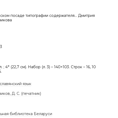
вском посаде типографии содержателя... Дмитрия
никова
3
л. ; 4° (22,7 см). Набор (л. 3) – 140×103. Строк – 16, 10
.
славянский язык
ков, Д. С. (печатник)
ьная библиотека Беларуси