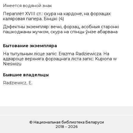
Имеется водяной знак
Пераплёт XVIII ст.: скура на кардоне, на форзацах
каляровая папера. Бінцікі (4)
Дэфектны экземпляр: вечкі, форзац, асобныя старонкі
пашкоджаны жучком, скура на спінцы ўнізе абарвана
Бытование экземпляра
На тытульным лісце запіс: Erazma Radziewicza. На
адвароце верхняга форзацнага ліста запіс: Kupiona w
Nieświżu
Бывшие владельцы
Radziewicz, E.
©
Национальная библиотека Беларуси
2018 ‒ 2026