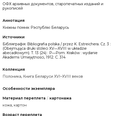
ОФХ архивных документов, старопечатных изданий и
рукописей
Аннотация
Кніжны помнік Рэспублікі Беларусь
Источники
Бібліяграфія: Bibliografia polska / przez K. Estreichera. Cz. 3 :
(Obejmująca druki stóleci XV―XVIII w układzie
abecadłowym). T. 13 (24) : P―Pom. Kraków : wydanie
Akademii Umiejętności, 1912. C. 314
Коллекция
Полоника
,
Книга Беларуси XVI–XVIII веков
Особенности экземпляра
Материал переплета
/
картонажа
кожа
,
картон
Возраст переплета