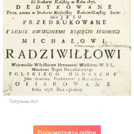
Тытульны ліст
Просмотреть online