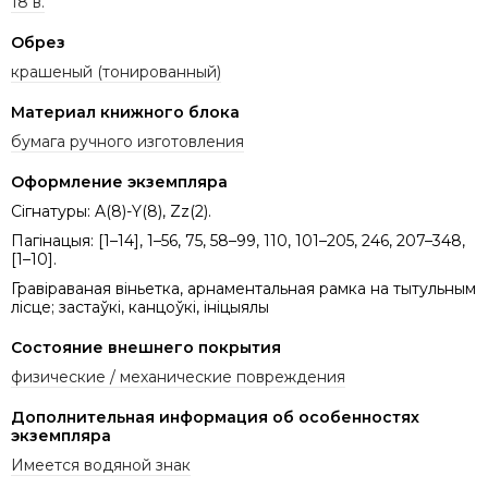
18 в.
Обрез
крашеный (тонированный)
Материал книжного блока
бумага ручного изготовления
Оформление экземпляра
Сігнатуры: A(8)-Y(8), Zz(2).
Пагінацыя: [1–14], 1–56, 75, 58–99, 110, 101–205, 246, 207–348,
[1–10].
Гравіраваная віньетка, арнаментальная рамка на тытульным
лісце; застаўкі, канцоўкі, ініцыялы
Состояние внешнего покрытия
физические / механические повреждения
Дополнительная информация об особенностях
экземпляра
Имеется водяной знак