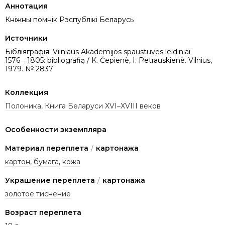
Аннотация
Кніжны помнік Рэспублікі Беларусь
Источники
Бібліяграфія: Vilniaus Akademijos spaustuves leidiniai
1576―1805: bibliografią / K. Čepienè, I. Petrauskienè. Vilnius,
1979. № 2837
Коллекция
Полоника
,
Книга Беларуси XVI–XVIII веков
Особенности экземпляра
Материал переплета
/
картонажа
картон
,
бумага
,
кожа
Украшение переплета
/
картонажа
золотое тиснение
Возраст переплета