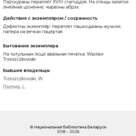
Паўскураны пераплёт XVIII стагоддзя. На спінцы залатое
лінейнае цісненне; чырвоны абрэз
Действия с экземпляром / сохранность
Дэфектны экземпляр: пераплёт пашкоджаны жучком;
папера на вечках пацёртая
Бытование экземпляра
На тытульным лісце авальная пячатка: Wacław
Trzeszczkowski
Бывшие владельцы
Trzeszczkowski, W.
Osztorp, L.
©
Национальная библиотека Беларуси
2018 ‒ 2026