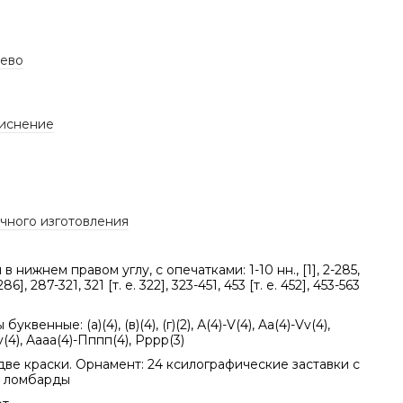
ево
тиснение
учного изготовления
в нижнем правом углу, с опечатками: 1-10 нн., [1], 2-285,
286], 287-321, 321 [т. е. 322], 323-451, 453 [т. е. 452], 453-563
уквенные: (а)(4), (в)(4), (г)(2), А(4)-V(4), Aa(4)-Vv(4),
(4), Aaaa(4)-Пппп(4), Рррр(3)
две краски. Орнамент: 24 ксилографические заставки с
, ломбарды