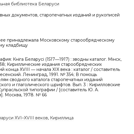
ьная библиотека Беларуси
вных документов, старопечатных изданий и рукописей
нее принадлежала Московскому старообрядческому
му кладбищу
фия: Кніга Беларусі (1517―1917) : зводны каталог. Мінск,
338; Кириллические издания старообрядческих
й конца XVIII ― начала XIX века : каталог / составитель
несенский. Ленинград, 1991. № 354; В помощь
елям сводного каталога старопечатных изданий
кого и глаголического шрифтов. Вып. 3 : Кирилловские
упрасльской типографии / [составитель Ю. А.
. Москва, 1978. № 66
аруси XVI–XVIII веков
,
Кириллица