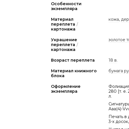
Особенности
экземпляра
Материал
кожа
,
дер
переплета
/
картонажа
Украшение
золотое 
переплета
/
картонажа
Возраст переплета
18 в.
Материал книжного
бумага р
блока
Оформление
Фолиация 
экземпляра
280 [т. е. 
л.
Сигнатуры б
Aaa(4)-Vvv
Печать в 
3-х досок