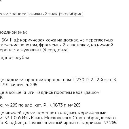
ет
еские записи
,
книжный знак (экслибрис)
водяной знак
(XVIII в.): коричневая кожа на досках, на переплетных
иснение золотом, фрагменты 2-х застежек, на нижней
ереплета жуковины (4 сердечка)
ледно-голубая
е надписи: простым карандашом: 1. 270 Р; 2. 12-й экз.; 3.
1791; синим: 4. 295
це в конце книги надпись простым карандашом:
К
: № 295 по алф. кат. Р. К. 1873 г. № 265
це нижней доски переплета надпись коричневыми
и: № 110-й Изъ Книгъ Московскаго Старо-обрядческаго
го Кладбища. Там же книжный ярлык с надписью: № 265.