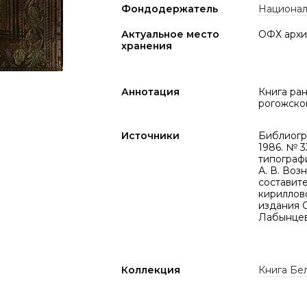
Фондодержатель
Национал
Актуальное место
ОФХ архи
хранения
Аннотация
Книга ра
рогожско
Источники
Библиогра
1986. № 
типографи
А. В. Воз
составит
кирилловс
издания С
Лабынцев]
Коллекция
Книга Бел