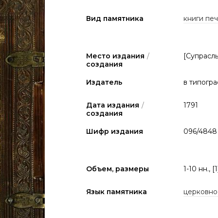
Вид памятника
книги печа
Место издания
/
[Супрасль
создания
Издатель
в типогра
Дата издания
/
1791
создания
Шифр издания
096/4848
Объем, размеры
1-10 нн., [
Язык памятника
церковно