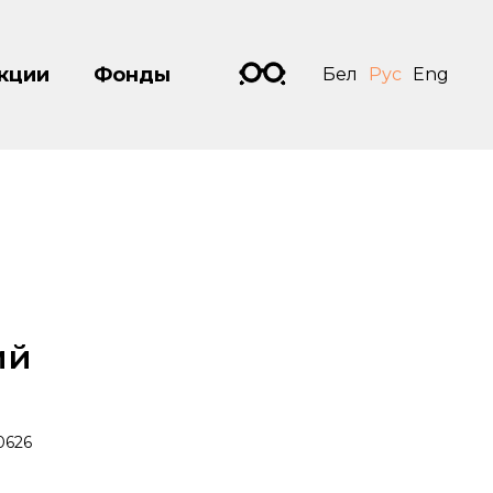
кции
Фонды
Бел
Рус
Eng
ий
0626