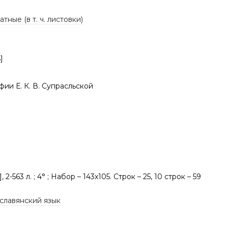
тные (в т. ч. листовки)
]
фии Е. К. В. Супрасльской
1], 2-563 л. ; 4° ; Набор – 143х105. Строк – 25, 10 строк – 59
славянский язык