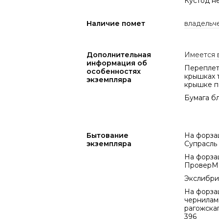
Кустод н
Наличие помет
владельч
Дополнительная
Имеется 
информация об
Переплет 
особенностях
крышках т
экземпляра
крышке п
Бумага б
Бытование
На форзац
экземпляра
Супрасль 
На форза
ПроверМ
Экслибрис
На форза
чернилам
рагожска
396