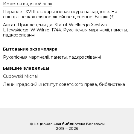
Имеется водяной знак
Пераплёт XVIII ст.: карычневая cкура на кардоне. На
спінцы і вечках сляпое лінейнае цісненне. Бінцікі (3).
Алігат. Прыплецены да: Statut Wielkiego Xięstwa
Litewskiego. W Wilnie, 1744. Рукапісныя маргіналіі, паметы,
падкрэсліванні
Бытование экземпляра
Рукапісныя маргіналіі, паметы, падкрэсліванні
Бывшие владельцы
Cudowski Michal
Ленинградский институт советского права, библиотека
©
Национальная библиотека Беларуси
2018 ‒ 2026