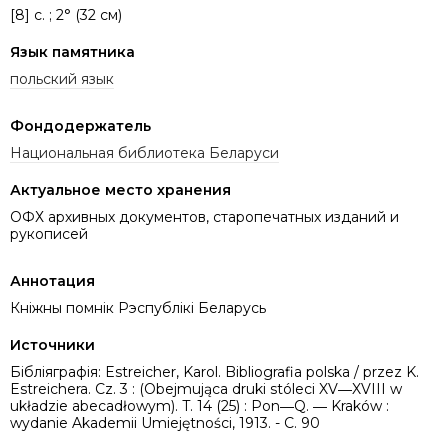
[8] c. ; 2° (32 см)
Язык памятника
польский язык
Фондодержатель
Национальная библиотека Беларуси
Актуальное место хранения
ОФХ архивных документов, старопечатных изданий и
рукописей
Аннотация
Кніжны помнік Рэспублікі Беларусь
Источники
Бібліяграфія: Estreicher, Karol. Bibliografia polska / przez K.
Estreichera. Cz. 3 : (Obejmująca druki stóleci XV―XVIII w
układzie abecadłowym). T. 14 (25) : Pon―Q. ― Kraków :
wydanie Akademii Umiejętności, 1913. - C. 90