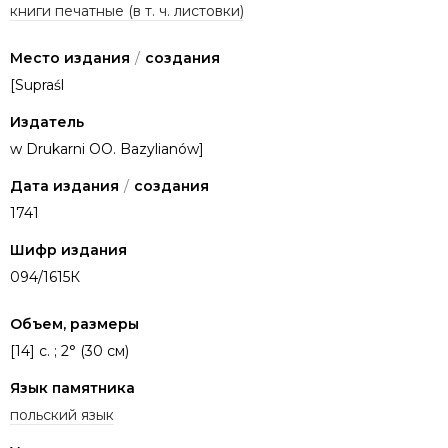
книги печатные (в т. ч. листовки)
Место издания
/
создания
[Supraśl
Издатель
w Drukarni OO. Bazylianów]
Дата издания
/
создания
1741
Шифр издания
094/1615К
Объем, размеры
[14] c. ; 2° (30 см)
Язык памятника
польский язык