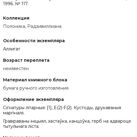
1996. № 117.
Коллекция
Полоника
,
Радзивиллиана
Особенности экземпляра
Аллигат
Возраст переплета
неизвестен
Материал книжного блока
бумага ручного изготовления
Оформление экземпляра
Сігнатуры літарныя: [1], E(2)-F(2). Кустоды, друкаваныя
маргіналіі.
Гравіраваны ініцыял, застаўка, канцоўка, герб на адвароце
тытульнага ліста.