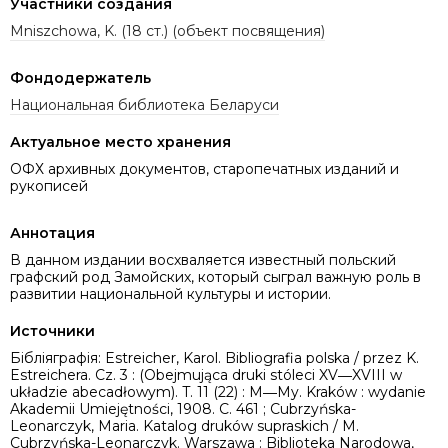
Участники создания
Mniszchowa, K. (18 ст.) (объект посвящения)
Фондодержатель
Национальная библиотека Беларуси
Актуальное место хранения
ОФХ архивных документов, старопечатных изданий и
рукописей
Аннотация
В данном издании восхваляется известный польский
графский род Замойских, который сыграл важную роль в
развитии национальной культуры и истории.
Источники
Бібліяграфія: Estreicher, Karol. Bibliografia polska / przez K.
Estreichera. Cz. 3 : (Obejmująca druki stóleci XV―XVIII w
układzie abecadłowym). T. 11 (22) : M―My. Kraków : wydanie
Akademii Umiejętności, 1908. C. 461 ; Cubrzyńska-
Leonarczyk, Maria. Katalog druków supraskich / M.
Cubrzyńska-Leonarczyk. Warszawa : Biblioteka Narodowa,