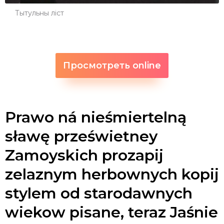
Тытульны ліст
Просмотреть online
Prawo ná nieśmiertelną
sławę prześwietney
Zamoyskich prozapij
zelaznym herbownych kopij
stylem od starodawnych
wiekow pisane, teraz Jaśnie