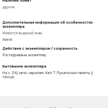
Наличие помет
другое
Дополнительная информация об особенностях
экземпляра
Имеется водяной знак
Алігат.
Действия с экземпляром / сохранность
Рэстаўраваны экзэмпляр.
Бытование экземпляра
На с. [14] запіс чарнілам: Kart 7. Рукапісныя паметы ў
тэксце.