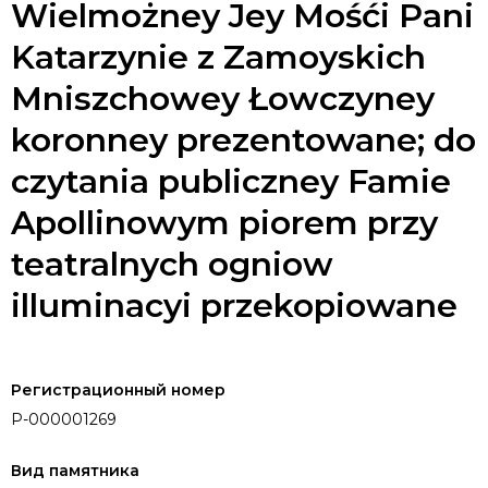
Wielmożney Jey Mośći Pani
Katarzynie z Zamoyskich
Mniszchowey Łowczyney
koronney prezentowane; do
czytania publiczney Famie
Apollinowym piorem przy
teatralnych ogniow
illuminacyi przekopiowane
Регистрационный номер
P-000001269
Вид памятника