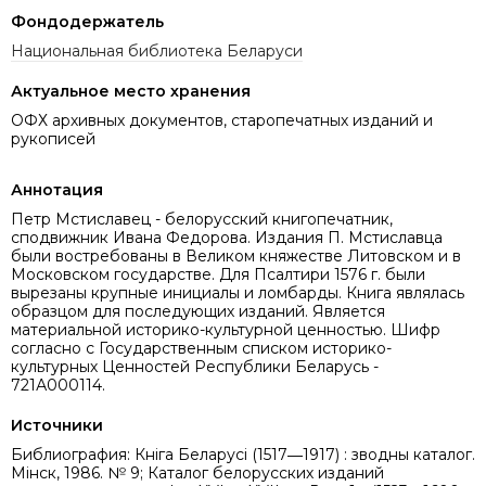
Фондодержатель
Национальная библиотека Беларуси
Актуальное место хранения
ОФХ архивных документов, старопечатных изданий и
рукописей
Аннотация
Петр Мстиславец - белорусский книгопечатник,
сподвижник Ивана Федорова. Издания П. Мстиславца
были востребованы в Великом княжестве Литовском и в
Московском государстве. Для Псалтири 1576 г. были
вырезаны крупные инициалы и ломбарды. Книга являлась
образцом для последующих изданий. Является
материальной историко-культурной ценностью. Шифр
согласно с Государственным списком историко-
культурных Ценностей Республики Беларусь -
721А000114.
Источники
Библиография: Кніга Беларусі (1517―1917) : зводны каталог.
Мінск, 1986. № 9; Каталог белорусских изданий