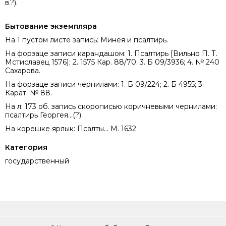
в.?).
Бытование экземпляра
На 1 пустом листе запись: Минея и псалтирь.
На форзаце записи карандашом: 1. Псалтирь [Вильно П. Т.
Мстиславец 1576]; 2. 1575 Кар. 88/70; 3. Б 09/3936; 4. № 240
Сахарова.
На форзаце записи чернилами: 1. Б 09/224; 2. Б 4955; 3.
Карат. № 88.
На л. 173 об. запись скорописью коричневыми чернилами:
псалтирь Георгея...(?)
На корешке ярлык: Псалты... М. 1632.
Категория
государственный