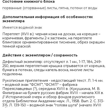
Состояние книжного блока
порванные (оторванные) листы
,
пятна, потеки от воды
Дополнительная информация об особенностях
экземпляра
Имеется водяной знак
Переплет (XVII в.): черная кожа на досках, на корешке –
коричневая, фрагменты 2-х застежек, на переплете
блинтовое орнаментированное тиснение, обрез окрашен
темной краской.
Действия с экземпляром / сохранность
Дефектный экземпляр: отсутствуют л. 1 нн., 1-17, 184, 249-
250, верхняя переплетная крышка отрывается от корешка,
бумага в потеках, следы капель воска, многие листы
подклеены.
Рукописные приплетения - недостающий текст. Л. 1-4 нн.
– водяной знак "ФСМГ", "ФСМП" – фабрика
Переяславцевых (?), середина XVIII в. (Кукушкина, М. В.
Филиграни на бумаге русских фабрик ХVIII – начала XIX в.
// Исторический очерк и обзор фондов рукописного
отдела Библиотеки Академии наук. Л., 1958. Вып. 2. С. 313-
315. Л. 139-150 – водяной знак "голова шута" (начало XVIII