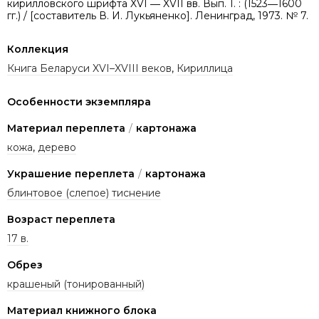
кирилловского шрифта XVI ― XVII вв. Вып. 1. : (1523―1600
гг.) / [составитель В. И. Лукьяненко]. Ленинград, 1973. № 7.
Коллекция
Книга Беларуси XVI–XVIII веков
,
Кириллица
Особенности экземпляра
Материал переплета
/
картонажа
кожа
,
дерево
Украшение переплета
/
картонажа
блинтовое (слепое) тиснение
Возраст переплета
17 в.
Обрез
крашеный (тонированный)
Материал книжного блока