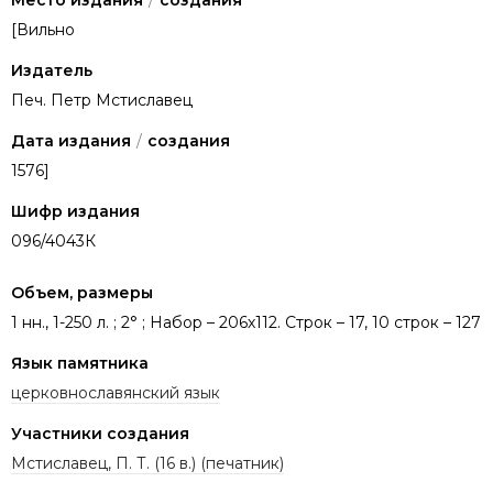
Место издания
/
создания
[Вильно
Издатель
Печ. Петр Мстиславец
Дата издания
/
создания
1576]
Шифр издания
096/4043К
Объем, размеры
1 нн., 1-250 л. ; 2° ; Набор – 206х112. Строк – 17, 10 строк – 127
Язык памятника
церковнославянский язык
Участники создания
Мстиславец, П. Т. (16 в.) (печатник)