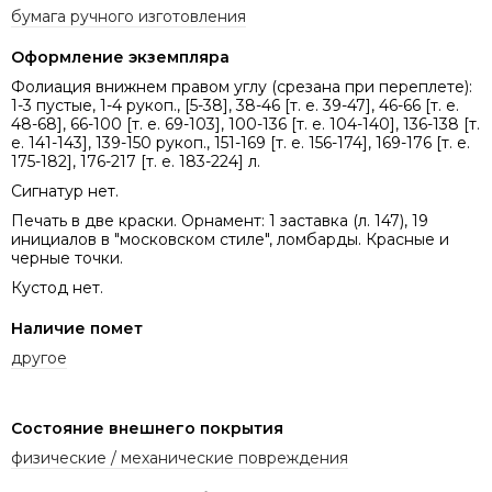
бумага ручного изготовления
Оформление экземпляра
Фолиация внижнем правом углу (срезана при переплете):
1-3 пустые, 1-4 рукоп., [5-38], 38-46 [т. е. 39-47], 46-66 [т. е.
48-68], 66-100 [т. е. 69-103], 100-136 [т. е. 104-140], 136-138 [т.
е. 141-143], 139-150 рукоп., 151-169 [т. е. 156-174], 169-176 [т. е.
175-182], 176-217 [т. е. 183-224] л.
Сигнатур нет.
Печать в две краски. Орнамент: 1 заставка (л. 147), 19
инициалов в "московском стиле", ломбарды. Красные и
черные точки.
Кустод нет.
Наличие помет
другое
Состояние внешнего покрытия
физические / механические повреждения