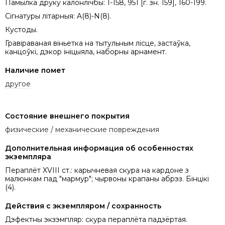
Памылка друку калонлічбы: 1-158, 951 [г. зн. 159], 160-199.
Сігнатуры літарныя: A(8)-N(8).
Кустоды.
Гравіраваная віньетка на тытульным лісце, застаўка,
канцоўкі, дэкор ініцыяла, наборны арнамент.
Наличие помет
другое
Состояние внешнего покрытия
физические / механические повреждения
Дополнительная информация об особенностях
экземпляра
Пераплёт XVIII ст.: карычневая скура на кардоне з
малюнкам пад "мармур"; чырвоны крапаны абрэз. Бінцікі
(4).
Действия с экземпляром / сохранность
Дэфектны экзэмпляр: скура пераплёта падзёртая.