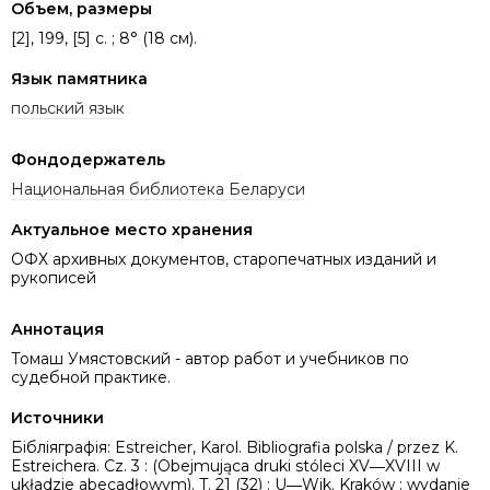
Объем, размеры
[2], 199, [5] c. ; 8° (18 см).
Язык памятника
польский язык
Фондодержатель
Национальная библиотека Беларуси
Актуальное место хранения
ОФХ архивных документов, старопечатных изданий и
рукописей
Аннотация
Томаш Умястовский - автор работ и учебников по
судебной практике.
Источники
Бібліяграфія: Estreicher, Karol. Bibliografia polska / przez K.
Estreichera. Cz. 3 : (Obejmująca druki stóleci XV―XVIII w
układzie abecadłowym). T. 21 (32) : U―Wik. Kraków : wydanie