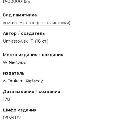
P-000001156
Вид памятника
книги печатные (в т. ч. листовки)
Автор
/
создатель
Umiastowski, T. (18 ст.)
Место издания
/
создания
W Nieświżu
Издатель
w Drukarni Xiążęcey
Дата издания
/
создания
1781
Шифр издания
096/4132