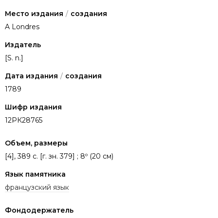
Место издания
/
создания
A Londres
Издатель
[S. n.]
Дата издания
/
создания
1789
Шифр издания
12РК28765
Объем, размеры
[4], 389 с. [г. зн. 379] ; 8º (20 см)
Язык памятника
французский язык
Фондодержатель