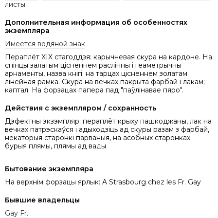
листы
Дополнительная информация об особенностях
экземпляра
Имеется водяной знак
Пераплёт XIX стагоддзя: карычневая скура на кардоне. На
спінцы залатым цісненнем раслінны і геаметрычны
арнаменты, назва кнігі; на тарцах цісненнем золатам
лінейная рамка. Скура на вечках пакрыта фарбай і лакам;
каптал. На форзацах папера пад "паўлінавае пяро".
Действия с экземпляром / сохранность
Дэфектны экзэмпляр: пераплёт крыху пашкоджаны, лак на
вечках патрэскаўся і адыходзіць ад скуры разам з фарбай,
некаторыя старонкі парваныя, на асобных старонках
бурыя плямы, плямы ад вады
Бытование экземпляра
На верхнім форзацы ярлык: A Strasbourg chez les Fr. Gay
Бывшие владельцы
Gay Fr.