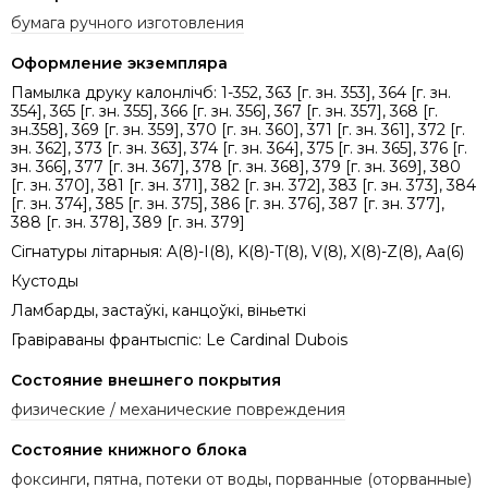
бумага ручного изготовления
Оформление экземпляра
Памылка друку калонлічб: 1-352, 363 [г. зн. 353], 364 [г. зн.
354], 365 [г. зн. 355], 366 [г. зн. 356], 367 [г. зн. 357], 368 [г.
зн.358], 369 [г. зн. 359], 370 [г. зн. 360], 371 [г. зн. 361], 372 [г.
зн. 362], 373 [г. зн. 363], 374 [г. зн. 364], 375 [г. зн. 365], 376 [г.
зн. 366], 377 [г. зн. 367], 378 [г. зн. 368], 379 [г. зн. 369], 380
[г. зн. 370], 381 [г. зн. 371], 382 [г. зн. 372], 383 [г. зн. 373], 384
[г. зн. 374], 385 [г. зн. 375], 386 [г. зн. 376], 387 [г. зн. 377],
388 [г. зн. 378], 389 [г. зн. 379]
Сігнатуры літарныя: A(8)-I(8), K(8)-T(8), V(8), X(8)-Z(8), Aa(6)
Кустоды
Ламбарды, застаўкі, канцоўкі, віньеткі
Гравіраваны франтыспіс: Le Cardinal Dubois
Состояние внешнего покрытия
физические / механические повреждения
Состояние книжного блока
фоксинги
,
пятна, потеки от воды
,
порванные (оторванные)