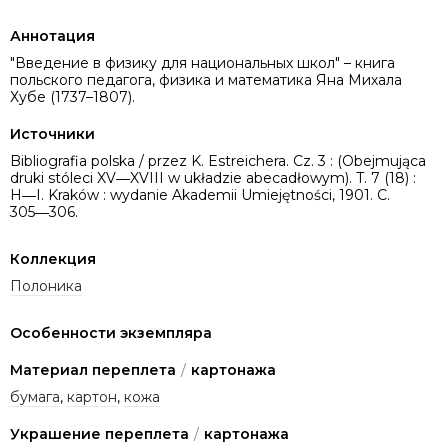
Аннотация
"Введение в физику для национальных школ" – книга
польского педагога, физика и математика Яна Михала
Хубе (1737–1807).
Источники
Bibliografia polska / przez K. Estreichera. Cz. 3 : (Obejmująca
druki stóleci XV―XVIII w układzie abecadłowym). T. 7 (18) :
H―I. Kraków : wydanie Akademii Umiejętności, 1901. C.
305―306.
Коллекция
Полоника
Особенности экземпляра
Материал переплета
/
картонажа
бумага
,
картон
,
кожа
Украшение переплета
/
картонажа