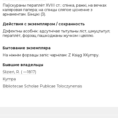
Паўскураны пераплёт XVIII ст.: спінка, ражкі, на вечках
каляровая папера; на спінцы сляпое цісненне з
арнаментам. Бінцікі (3).
Действия с экземпляром / сохранность
Дэфектны асобнік: адсутнічае тытульны ліст, шмуцтытул;
пераплёт, форзац пашкоджаны жучком і цвіллю.
Бытование экземпляра
На ніжнім форзацы запіс чарнілам: Z Ksiąg XKympy.
Бывшие владельцы
Ślizień, R. ( —1817)
Kympa
Bibliotecae Scholae Publicae Toloczynensis