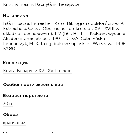
Кніжны помнік Рэспублікі Беларусь
Источники
Бібліяграфія: Estreicher, Karol. Bibliografia polska / przez K.
Estreichera. Cz. 3 : (Obejmująca druki stóleci XV―XVIII w
układzie abecadłowym). T. 7 (18) : H―I. ― Kraków : wydanie
Akademii Umiejętności, 1901. - C. 537; Cubrzyńska-
Leonarczyk, M. Katalog druków supraskich. Warszawa, 1996.
№ 80
Коллекция
Книга Беларуси XVI–XVIII веков
Особенности экземпляра
Возраст переплета
20 в.
Обрез
крапчатый