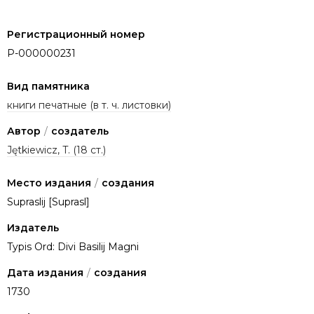
Регистрационный номер
P-000000231
Вид памятника
книги печатные (в т. ч. листовки)
Автор
/
создатель
Jętkiewicz, T. (18 ст.)
Место издания
/
создания
Supraslij [Suprasl]
Издатель
Typis Ord: Divi Basilij Magni
Дата издания
/
создания
1730