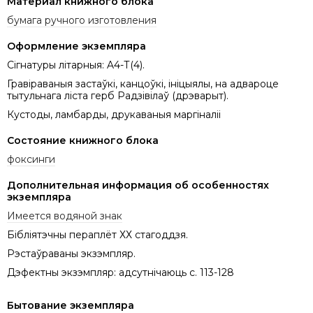
Материал книжного блока
бумага ручного изготовления
Оформление экземпляра
Сігнатуры літарныя: A4-Т(4).
Гравіраваныя застаўкі, канцоўкі, ініцыялы, на адвароце
тытульнага ліста герб Радзівілаў (дрэварыт).
Кустоды, ламбарды, друкаваныя маргіналіі
Состояние книжного блока
фоксинги
Дополнительная информация об особенностях
экземпляра
Имеется водяной знак
Бібліятэчны пераплёт ХХ стагоддзя.
Рэстаўраваны экзэмпляр.
Дэфектны экзэмпляр: адсутнічаюць с. 113-128
Бытование экземпляра