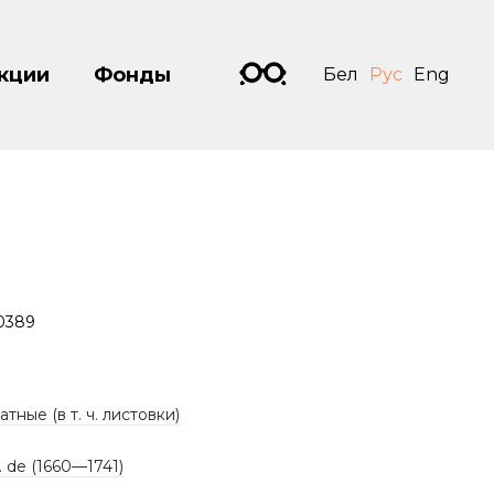
кции
Фонды
Бел
Рус
Eng
0389
тные (в т. ч. листовки)
. de (1660—1741)