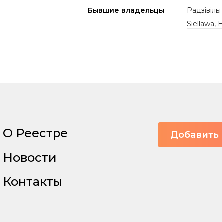
Бывшие владельцы
Радзівілы
Siellawa, 
О Реестре
Добавить 
Новости
Контакты