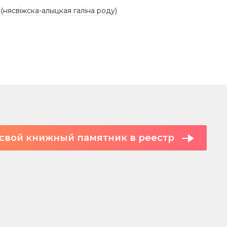
 (нясвіжска-алыцкая галіна роду)
E
свой книжный памятник в реестр