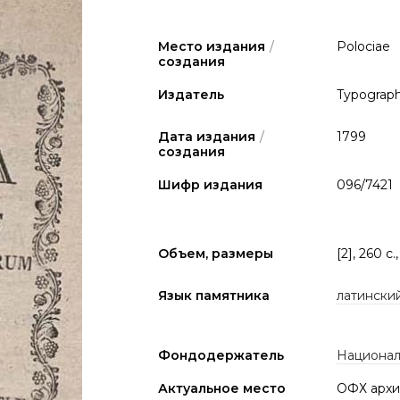
Место издания
/
Polociae
создания
Издатель
Typographi
Дата издания
/
1799
создания
Шифр издания
096/7421
Объем, размеры
[2], 260 c.
Язык памятника
латински
Фондодержатель
Национал
Актуальное место
ОФХ архи