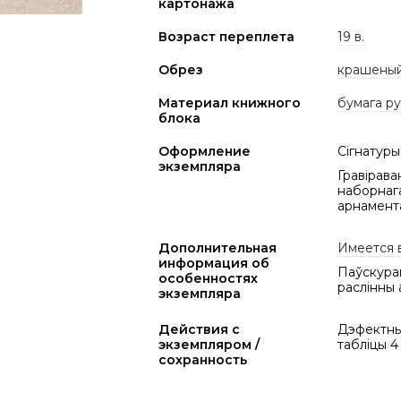
картонажа
Возраст переплета
19 в.
Обрез
крашеный
Материал книжного
бумага р
блока
Оформление
Сігнатуры:
экземпляра
Гравірава
наборнага
арнамент
Дополнительная
Имеется 
информация об
Паўскуран
особенностях
раслінны 
экземпляра
Действия с
Дэфектны 
экземпляром /
табліцы 4
сохранность