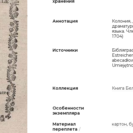
хранения
Аннотация
Колония, 
драматург
языка. Чл
1704)
Источники
Бібліяграф
Estreicher
abecadłowy
Umiejętnoś
Коллекция
Книга Бел
Особенности
экземпляра
Материал
картон
,
б
переплета
/