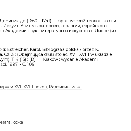
Доминик де (1660—1741) — французский теолог, поэт и
. Иезуит. Учитель риторики, теологии, еврейского
ен Академии наук, литературы и искусства в Лионе (из
ія: Estreicher, Karol. Bibliografia polska / przez K.
a. Cz. 3 : (Obejmująca druki stóleci XV―XVIII w układzie
m). T. 4 (15) : [D]. ― Kraków : wydanie Akademii
ci, 1897. - C. 109
аруси XVI–XVIII веков
,
Радзивиллиана
умага
,
кожа