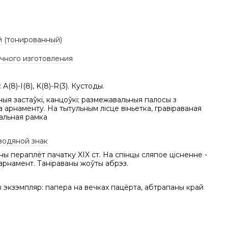
 (тонированный)
учного изготовления
 A(8)-I(8), K(8)-R(3). Кустоды.
ныя застаўкі, канцоўкі; размежавальныя палосы з
 арнаменту. На тытульным лісце віньетка, гравіраваная
альная рамка
водяной знак
ы пераплёт пачатку XIX ст. На спінцы сляпое цісненне -
арнамент. Таніраваны жоўты абрэз.
экзэмпляр: папера на вечках пацёрта, абтрапаны край