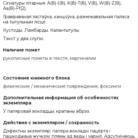
Сігнатуры літарныя: А(8)-І(8), K(8)-T(8), V(8), W(8)-Z(8),
Aa(8)-Ff(2).
Гравіраваная застаўка, канцоўка, размежавальная паласа
на тытульным лісце.
Кустоды. Ламбарды. Калантытулы.
Тэкст у два слупкі.
Наличие помет
рукописные пометы в тексте, маргиналии
Состояние книжного блока
физические / механические повреждения
,
фоксинги
Дополнительная информация об особенностях
экземпляра
У папяровай вокладцы; крапаны абрэз.
Действия с экземпляром / сохранность
Дэфектны экзэмпляр: папера вокладкі пацёрта і
пашкоджана жучком; плямы ад вады і чарніл. Адсутнічаюць