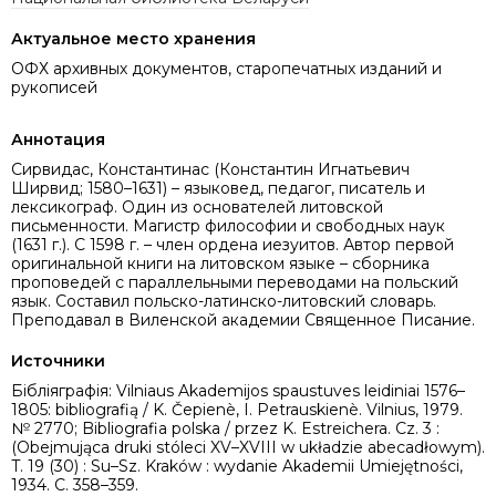
Актуальное место хранения
ОФХ архивных документов, старопечатных изданий и
рукописей
Аннотация
Сирвидас, Константинас (Константин Игнатьевич
Ширвид; 1580–1631) – языковед, педагог, писатель и
лексикограф. Один из основателей литовской
письменности. Магистр философии и свободных наук
(1631 г.). С 1598 г. – член ордена иезуитов. Автор первой
оригинальной книги на литовском языке – сборника
проповедей с параллельными переводами на польский
язык. Составил польско-латинско-литовский словарь.
Преподавал в Виленской академии Священное Писание.
Источники
Бібліяграфія: Vilniaus Akademijos spaustuves leidiniai 1576–
1805: bibliografią / K. Čepienè, I. Petrauskienè. Vilnius, 1979.
№ 2770; Bibliografia polska / przez K. Estreichera. Cz. 3 :
(Obejmująca druki stóleci XV–XVIII w układzie abecadłowym).
T. 19 (30) : Su–Sz. Kraków : wydanie Akademii Umiejętności,
1934. C. 358–359.