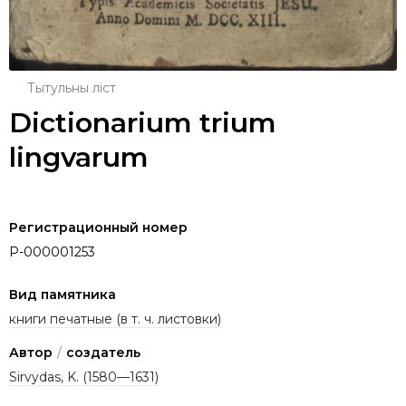
Тытульны ліст
Dictionarium trium
lingvarum
Регистрационный номер
P-000001253
Вид памятника
книги печатные (в т. ч. листовки)
Автор
/
создатель
Sirvydas, K. (1580—1631)