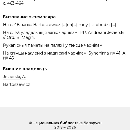
с. 463-464.
Бытование экземпляра
На с. 48 запіс: Bartoszewicz [...]ori[...] moy [...] obodzir[...].
На с. 1-3 уладальніцкі запіс чарнілам: PP. Andreani Jezierski
// Ord. B. Magni.
Рукапісныя паметы на палях і ў тэксце чарнілам.
На спінцы наклейкі з надпісамі чарнілам: Synonima № 41; А.
№ 45.
Бывшие владельцы
Jezierski, A.
Bartoszewicz
©
Национальная библиотека Беларуси
2018 ‒ 2026