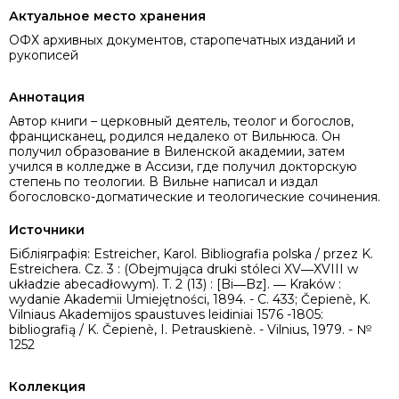
Актуальное место хранения
ОФХ архивных документов, старопечатных изданий и
рукописей
Аннотация
Автор книги – церковный деятель, теолог и богослов,
францисканец, родился недалеко от Вильнюса. Он
получил образование в Виленской академии, затем
учился в колледже в Ассизи, где получил докторскую
степень по теологии. В Вильне написал и издал
богословско-догматические и теологические сочинения.
Источники
Бібліяграфія: Estreicher, Karol. Bibliografia polska / przez K.
Estreichera. Cz. 3 : (Obejmująca druki stóleci XV―XVIII w
układzie abecadłowym). T. 2 (13) : [Bi―Bz]. ― Kraków :
wydanie Akademii Umiejętności, 1894. - C. 433; Čepienè, K.
Vilniaus Akademijos spaustuves leidiniai 1576 -1805:
bibliografią / K. Čepienè, I. Petrauskienè. - Vilnius, 1979. - №
1252
Коллекция