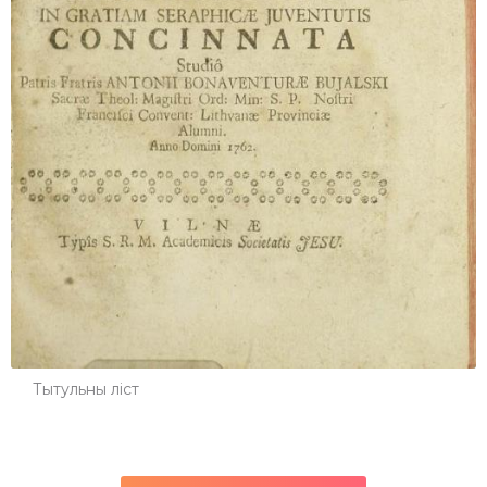
Тытульны ліст