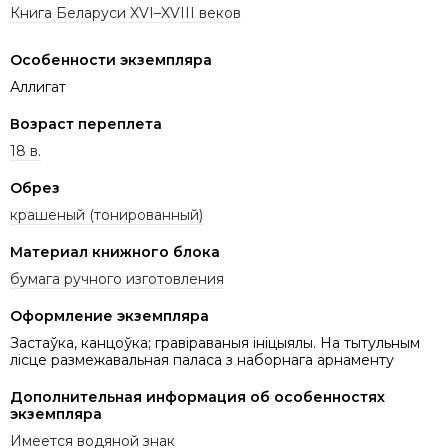
Книга Беларуси XVI–XVIII веков
Особенности экземпляра
Аллигат
Возраст переплета
18 в.
Обрез
крашеный (тонированный)
Материал книжного блока
бумага ручного изготовления
Оформление экземпляра
Застаўка, канцоўка; гравіраваныя ініцыялы. На тытульным
лісце размежавальная паласа з наборнага арнаменту
Дополнительная информация об особенностях
экземпляра
Имеется водяной знак