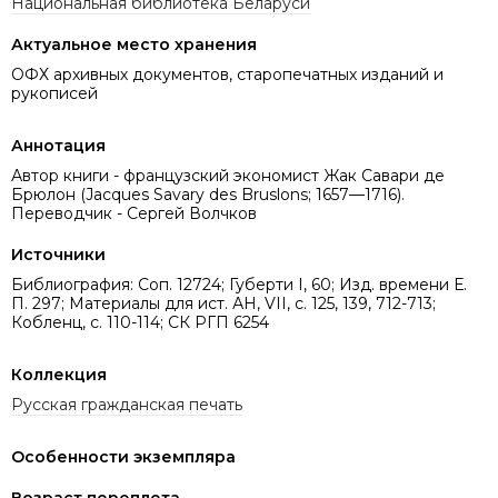
Национальная библиотека Беларуси
Актуальное место хранения
ОФХ архивных документов, старопечатных изданий и
рукописей
Аннотация
Автор книги - французский экономист Жак Савари де
Брюлон (Jacques Savary des Bruslons; 1657—1716).
Переводчик - Сергей Волчков
Источники
Библиография: Соп. 12724; Губерти I, 60; Изд. времени Е.
П. 297; Материалы для ист. АН, VIІ, с. 125, 139, 712-713;
Кобленц, с. 110-114; СК РГП 6254
Коллекция
Русская гражданская печать
Особенности экземпляра
Возраст переплета