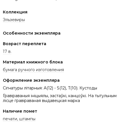
Коллекция
Эльзевиры
Особенности экземпляра
Возраст переплета
17 в.
Материал книжного блока
бумага ручного изготовления
Оформление экземпляра
Сігнатуры літарныя: A(12) - S(12), T(10). Кустоды
Гравіраваныя ініцыялы, застаўкі, канцоўкі. На тытульным
лісце гравіраваная выдавецкая марка
Наличие помет
печати, штампы