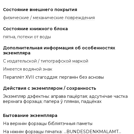
Состояние внешнего покрытия
физические / механические повреждения
Состояние книжного блока
пятна, потеки от воды
Дополнительная информация об особенностях
экземпляра
С издательской / типографской маркой
Имеется водяной знак
Пераплёт XVII стагоддзя: пергамін без асновы
Действия с экземпляром / сохранность
Экзэмпляр дэфектны: аправа пацёртая; адсутнічае частка
верхнага форзаца; папера ў плямах, падцёках
Бытование экземпляра
На верхнім форзацы бібліятэчныя паметы
На ніжнім форзацы пячатка: ...BUNDESDENKMALAMT...