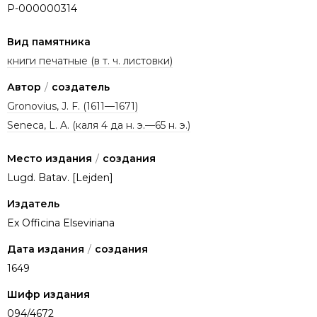
P-000000314
Вид памятника
книги печатные (в т. ч. листовки)
Автор
/
создатель
Gronovius, J. F. (1611—1671)
Seneca, L. A. (каля 4 да н. э.—65 н. э.)
Место издания
/
создания
Lugd. Batav. [Lejden]
Издатель
Ex Officina Elseviriana
Дата издания
/
создания
1649
Шифр издания
094/4672