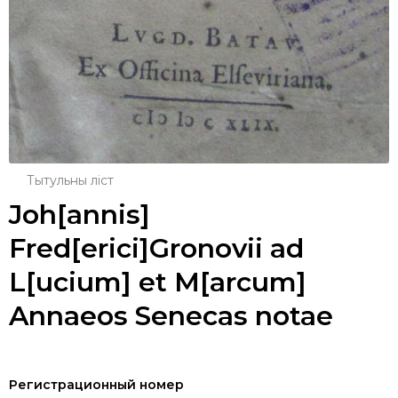
Тытульны ліст
Joh[annis]
Fred[erici]Gronovii ad
L[ucium] et M[arcum]
Annaeos Senecas notae
Регистрационный номер