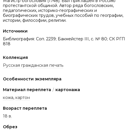
Магистр богословия (1748). Был приглашен в Россию
протестантской общиной. Автор ряда богословских,
педагогических, историко-географических и
биографических трудов, учебных пособий по географии,
истории, философии, религии.
Источники
Библиография: Соп. 2239; Бакмейстер III, с. № 80; СК РГП
818
Коллекция
Русская гражданская печать
Особенности экземпляра
Материал переплета
/
картонажа
кожа
,
картон
Возраст переплета
18 в.
Обрез