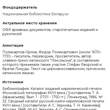
Фондодержатель
Национальная библиотека Беларуси
Актуальное место хранения
ОФХ архивных документов, старопечатных изданий и
рукописей
Аннотация
Поликарпов-Орлов, Федор Поликарпович (около 1670–
1731) – писатель, переводчик, просветитель, автор
славяно-греко-латинского "Лексикона", в составлении
которого принимали также участие Стефан Яворский и
братья Лихуды. Текст на церковнославянском, греческом,
латинском языках.
Источники
Библиография: Каталог изданий кириллической печати
Московской типографии XVIII века / [составитель Т. А.
Афанасьева]. Вып. 1 : (1701 - 1750 гг.). Ленинград, 1986. №
32; Сводный каталог русской книги кирилловской печати
ХVIII века / [составители: А. С. Зернова, Т. Н. Каменева].
Москва, 1968. № 42; Зернова, А. С. Орнаментика книг