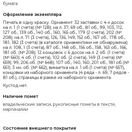
бумага
Оформление экземпляра
Печать в одну краску. Орнамент: 32 заставки c 4-х досок
на л. 1 (1 счета) (№ 128); на л. 37, 69 об., 81 об., 99, 103, 112,
127 об., 139 об., 140 об., 160, 165 об., 179 (2 счета), 202 (№
208); на л. 71 (3 счета), 126, 136, 149, 152 об., 167 об., 178 об.,
181, 182 (3 счета) (в каталоге орнаментики не обнаружена);
на л. 108, 1 (3 счета), 87 об., 148 об., 156 об., 158, 163 об., 166,
181 об. (№ 208); 12 концовок с 6 досок на л. 2 об. (1 счета)
(№ 660); 4 об. (1 счета), 102 об. (2 счета), 149 (3 счета) (№
659); 99, 206 об. (№ 648); 107 об., 140, 160, 201 об., 181 об.(№
651); 3 нн. об. (№ 662), виньетка на л. 1 об.(1 счета) (№ 657),
концовки из наборного орнамента (4 ряда - л. 69, 7 рядов -
81 об.), страницы в рамке из наборного орнамента.
Кустод нет.
Наличие помет
владельческие записи
,
рукописные пометы в тексте,
маргиналии
Состояние внешнего покрытия