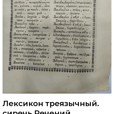
Лексикон треязычный.
сиречь Речений