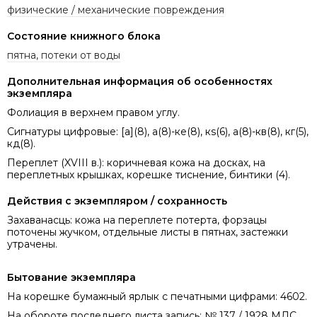
физические / механические повреждения
Состояние книжного блока
пятна, потеки от воды
Дополнительная информация об особенностях
экземпляра
Фолиация в верхнем правом углу.
Сигнатуры цифровые: [а](8), а(8)-ке(8), кs(6), а(8)-кв(8), кг(5),
кд(8).
Переплет (XVIII в.): коричневая кожа на досках, на
переплетных крышках, корешке тиснение, бинтики (4).
Действия с экземпляром / сохранность
Захаванасць: кожа на переплете потерта, форзацы
поточены жучком, отдельные листы в пятнах, застежки
утрачены.
Бытование экземпляра
На корешке бумажный ярлык с печатными цифрами: 4602.
На обороте последнего листа запись: № 137 / 1928 МДС.