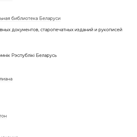
ьная библиотека Беларуси
вных документов, старопечатных изданий и рукописей
мнік Рэспублікі Беларусь
лиана
тон