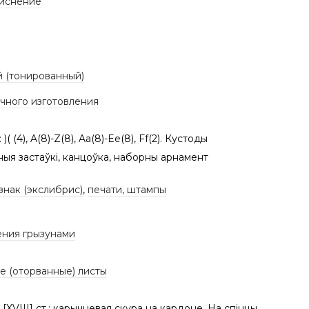
тиснение
 (тонированный)
учного изготовления
 )( (4), A(8)-Z(8), Aa(8)-Ee(8), Ff(2). Кустоды
ныя застаўкі, канцоўка, наборны арнамент
знак (экслибрис)
,
печати, штампы
ния грызунами
е (оторванные) листы
[XVIII] ст.: карычневая скура на кардоне. На спінцы