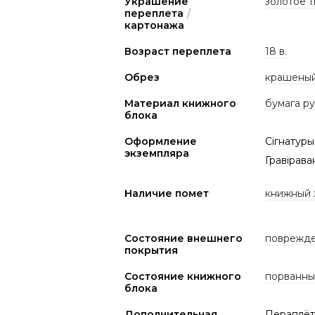
Украшение
золотое 
переплета
/
картонажа
Возраст переплета
18 в.
Обрез
крашеный
Материал книжного
бумага р
блока
Оформление
Сігнатуры:
экземпляра
Гравірава
Наличие помет
книжный 
Состояние внешнего
поврежде
покрытия
Состояние книжного
порванны
блока
Дополнительная
Пераплёт 