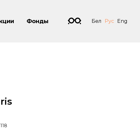
кции
Фонды
Бел
Рус
Eng
ris
118