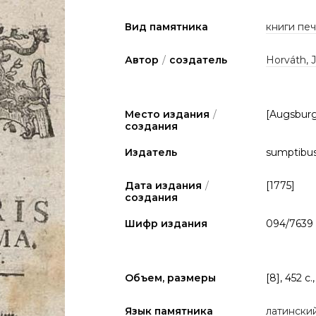
Вид памятника
книги печа
Автор
/
создатель
Horváth, 
Место издания
/
[Augsbur
создания
Издатель
sumptibus
Дата издания
/
[1775]
создания
Шифр издания
094/7639
Объем, размеры
[8], 452 с.
Язык памятника
латински