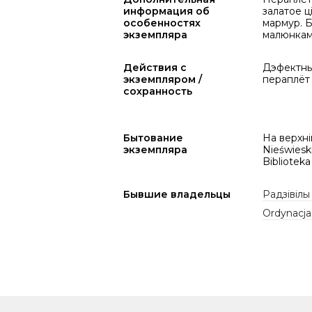
информация об
залатое ц
особенностях
мармур. Б
экземпляра
малюнкам
Действия с
Дэфектны 
экземпляром /
пераплёт
сохранность
Бытование
На верхні
экземпляра
Nieświesk
Bibliotek
Бывшие владельцы
Радзівілы
Ordynacja