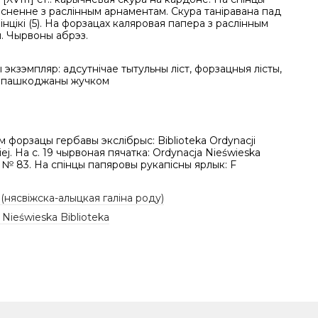
існенне з раслінным арнаментам. Скура таніравана пад
інцікі (5). На форзацах каляровая папера з раслінным
. Чырвоны абрэз.
экзэмпляр: адсутнічае тытульны ліст, форзацныя лісты,
 пашкоджаны жучком
м форзацы гербавы экслібрыс: Biblioteka Ordynacji
iej. На с. 19 чырвоная пячатка: Ordynacja Nieświeska
a № 83. На спінцы папяровы рукапісны ярлык: F
 (нясвіжска-алыцкая галіна роду)
 Nieświeska Biblioteka