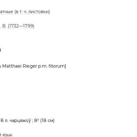
тные (в т. ч. листовки)
J. B. (1732—1799)
g
 Matthaei Rieger p.m. filiorum]
, 8 л. чарцяжоў ; 8º (18 см)
й язык