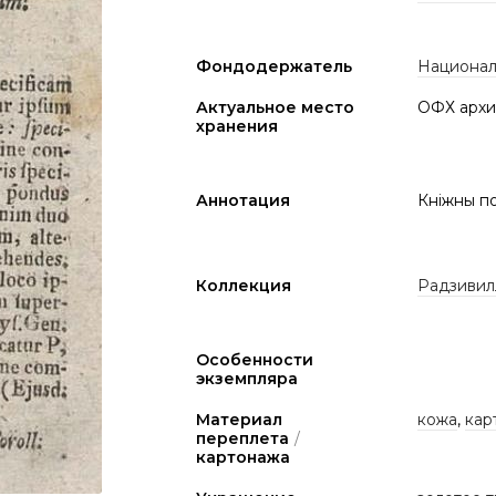
Фондодержатель
Национал
Актуальное место
ОФХ архи
хранения
Аннотация
Кніжны по
Коллекция
Радзивил
Особенности
экземпляра
Материал
кожа
,
кар
переплета
/
картонажа