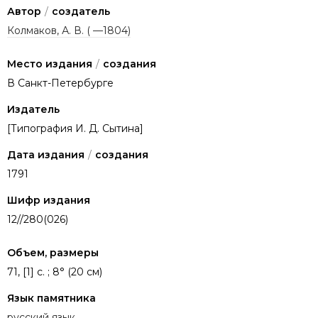
Автор
/
создатель
Колмаков, А. В. ( —1804)
Место издания
/
создания
В Санкт-Петербурге
Издатель
[Типография И. Д. Сытина]
Дата издания
/
создания
1791
Шифр издания
12//280(026)
Объем, размеры
71, [1] с. ; 8° (20 см)
Язык памятника
русский язык