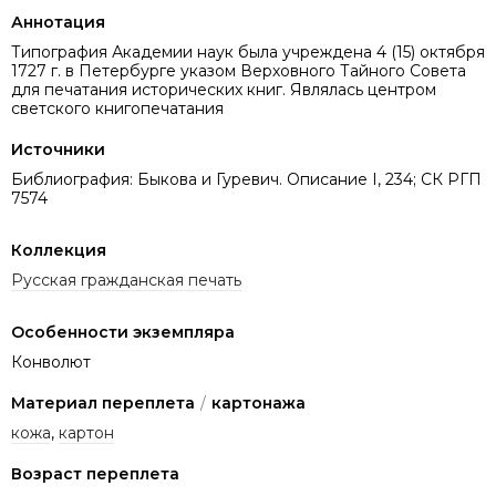
Аннотация
Типография Академии наук была учреждена 4 (15) октября
1727 г. в Петербурге указом Верховного Тайного Совета
для печатания исторических книг. Являлась центром
светского книгопечатания
Источники
Библиография: Быкова и Гуревич. Описание I, 234; СК РГП
7574
Коллекция
Русская гражданская печать
Особенности экземпляра
Конволют
Материал переплета
/
картонажа
кожа
,
картон
Возраст переплета